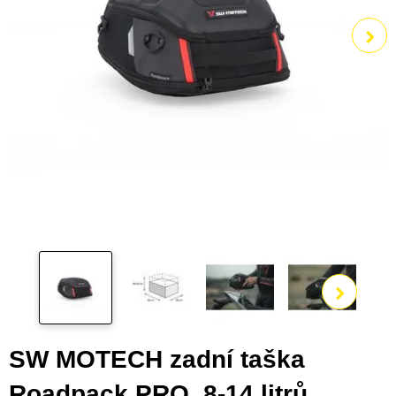
Zobra
SW MOTECH zadní taška
Roadpack PRO, 8-14 litrů