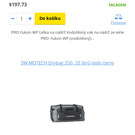
$197.73
SKLADEM
Do košíku
Porovnat
PRO Yukon WP taška na nádrž Vodotěsný vak na nádrž ze série
PRO: Yukon WP (vodotěsný)…
SW MOTECH Drybag 350, 35 litrů-šedo černý