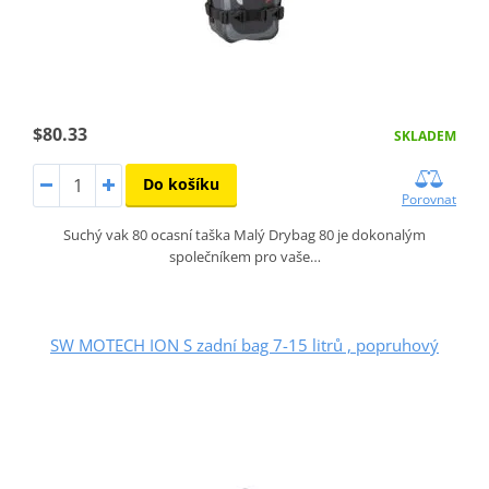
$80.33
SKLADEM
Do košíku
Porovnat
Suchý vak 80 ocasní taška Malý Drybag 80 je dokonalým
společníkem pro vaše…
SW MOTECH ION S zadní bag 7-15 litrů , popruhový