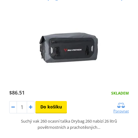
$86.51
SKLADEM
Do košíku
Porovnat
Suchý vak 260 ocasní taška Drybag 260 nabízí 26 litrů
povětrnostních a prachotěsných…