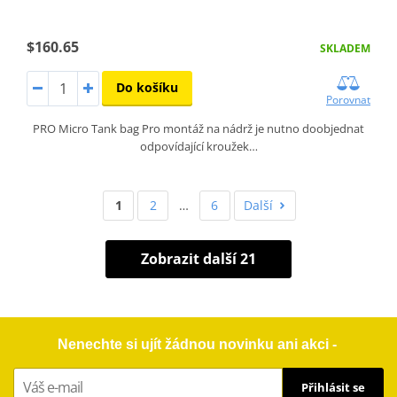
$160.65
SKLADEM
Do košíku
Porovnat
PRO Micro Tank bag Pro montáž na nádrž je nutno doobjednat
odpovídající kroužek…
1
2
…
6
Další
Zobrazit další 21
Nenechte si ujít žádnou novinku ani akci -
Přihlásit se