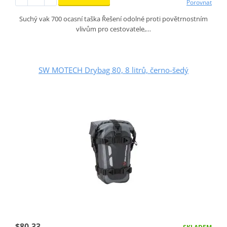
Porovnat
Suchý vak 700 ocasní taška Řešení odolné proti povětrnostním
vlivům pro cestovatele,…
SW MOTECH Drybag 80, 8 litrů, černo-šedý
$80.33