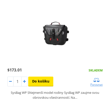
$173.01
SKLADEM
Do košíku
Porovnat
SysBag WP SNejmenší model rodiny SysBag WP zaujme svou
obrovskou všestranností. Na…