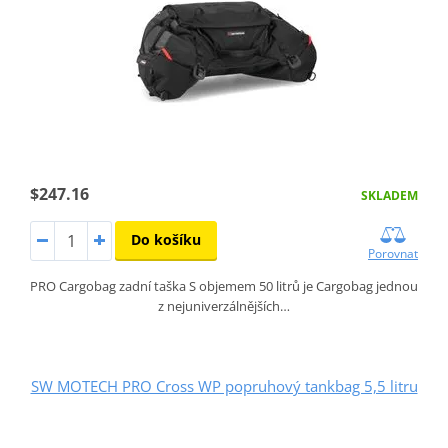
$247.16
SKLADEM
Do košíku
Porovnat
PRO Cargobag zadní taška S objemem 50 litrů je Cargobag jednou
z nejuniverzálnějších…
SW MOTECH PRO Cross WP popruhový tankbag 5,5 litru