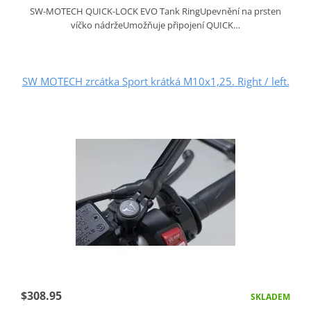
SW-MOTECH QUICK-LOCK EVO Tank RingUpevnění na prsten
víčko nádržeUmožňuje připojení QUICK…
SW MOTECH zrcátka Sport krátká M10x1,25. Right / left.
$308.95
SKLADEM