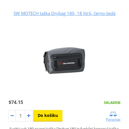
SW MOTECH taška Drybag 180, 18 litrů, černo-šedá
$74.15
SKLADEM
Do košíku
Porovnat
Suchý vak 180 ocasní taška Drybag 180 je funkční koncová taška,