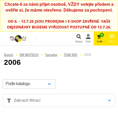
Chcete-li za námi přijet osobně, VŽDY volejte předem a
ověřte si, že máme otevřeno. Děkujeme za pochopení.
OD 6. - 12.7.26 JSOU PRODEJNA I E-SHOP ZAVŘENÉ. VAŠE
OBJEDNÁVKY BUDEME VYŘIZOVAT POSTUPNĚ OD 13.7.26.
0
Hledat
Účet
Košík
Menu
Hledat
Domů
SW MOTECH
Yamaha
TDM 900
2006
2006
Zobrazit filtraci