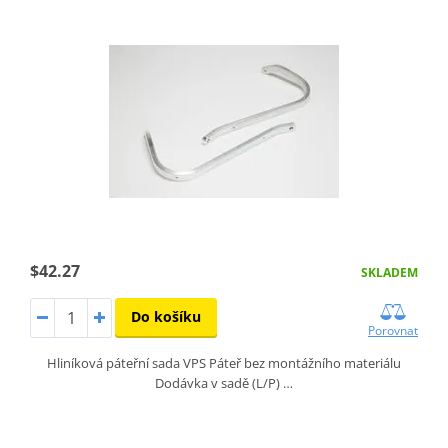
$42.27
SKLADEM
Do košíku
Porovnat
Hliníková páteřní sada VPS Páteř bez montážního materiálu
Dodávka v sadě (L/P) …