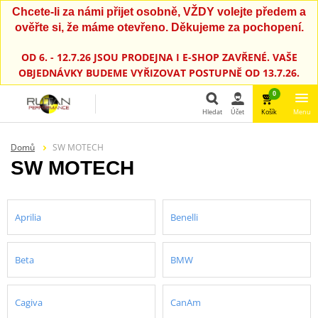
Chcete-li za námi přijet osobně, VŽDY volejte předem a
ověřte si, že máme otevřeno. Děkujeme za pochopení.
OD 6. - 12.7.26 JSOU PRODEJNA I E-SHOP ZAVŘENÉ. VAŠE
OBJEDNÁVKY BUDEME VYŘIZOVAT POSTUPNĚ OD 13.7.26.
0
Hledat
Účet
Košík
Menu
Hledat
Domů
SW MOTECH
SW MOTECH
Aprilia
Benelli
Beta
BMW
Cagiva
CanAm