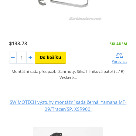
$133.73
SKLADEM
Do košíku
Porovnat
Montážní sada předpažbí Zahrnutý: Silná hliníková páteř (L / R)
Veškeré…
SW MOTECH výztuhy montážní sada černá. Yamaha MT-
09/Tracer/SP, XSR900.