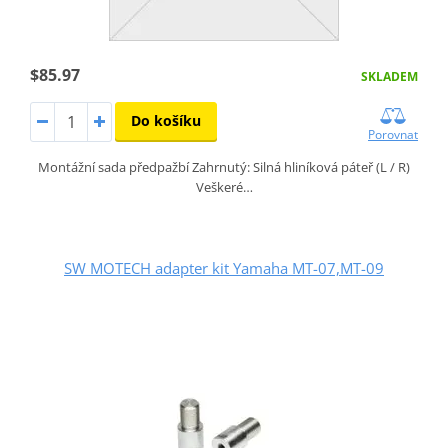
$85.97
SKLADEM
Do košíku
Porovnat
Montážní sada předpažbí Zahrnutý: Silná hliníková páteř (L / R)
Veškeré…
SW MOTECH adapter kit Yamaha MT-07,MT-09