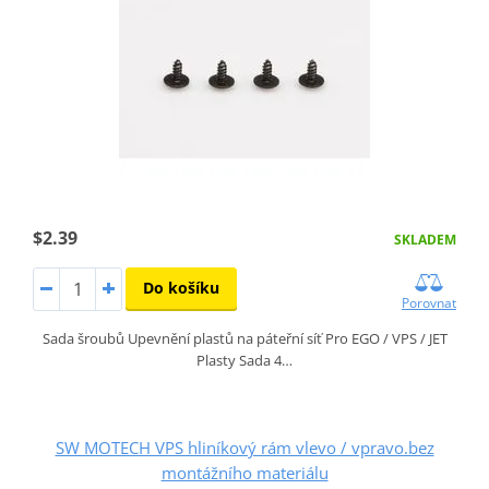
$2.39
SKLADEM
Do košíku
Porovnat
Sada šroubů Upevnění plastů na páteřní síť Pro EGO / VPS / JET
Plasty Sada 4…
SW MOTECH VPS hliníkový rám vlevo / vpravo.bez
montážního materiálu