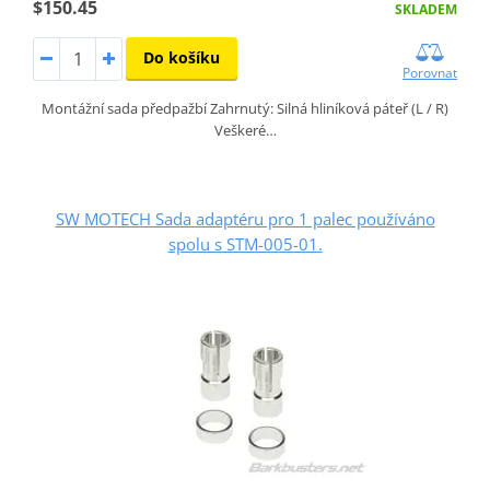
$150.45
SKLADEM
Do košíku
Porovnat
Montážní sada předpažbí Zahrnutý: Silná hliníková páteř (L / R)
Veškeré…
SW MOTECH Sada adaptéru pro 1 palec používáno
spolu s STM-005-01.