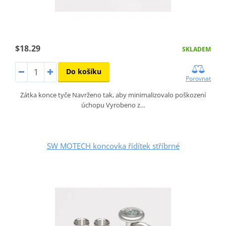
$18.29
SKLADEM
Do košíku
Porovnat
Zátka konce tyče Navrženo tak, aby minimalizovalo poškození
úchopu Vyrobeno z…
SW MOTECH koncovka řídítek stříbrné