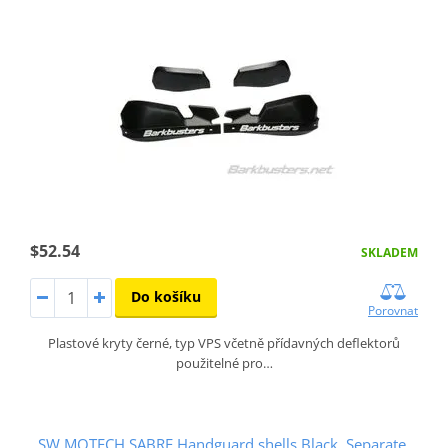
$52.54
SKLADEM
Do košíku
Porovnat
Plastové kryty černé, typ VPS včetně přídavných deflektorů
použitelné pro…
SW MOTECH SABRE Handguard shells Black. Separate,