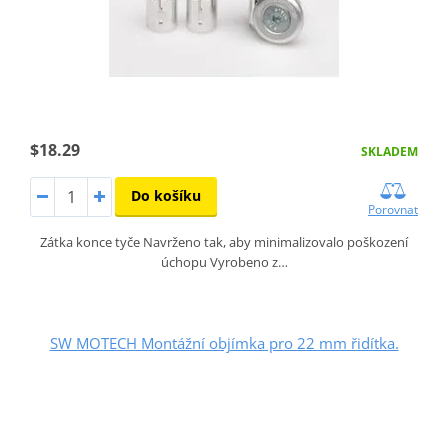
$18.29
SKLADEM
Do košíku
Porovnat
Zátka konce tyče Navrženo tak, aby minimalizovalo poškození
úchopu Vyrobeno z…
SW MOTECH Montážní objímka pro 22 mm řidítka.