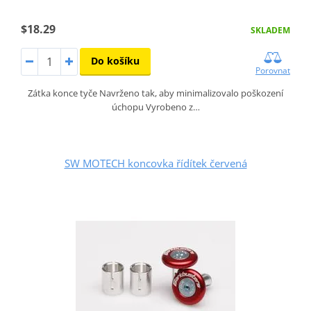
$18.29
SKLADEM
Do košíku
Porovnat
Zátka konce tyče Navrženo tak, aby minimalizovalo poškození
úchopu Vyrobeno z…
SW MOTECH koncovka řídítek červená