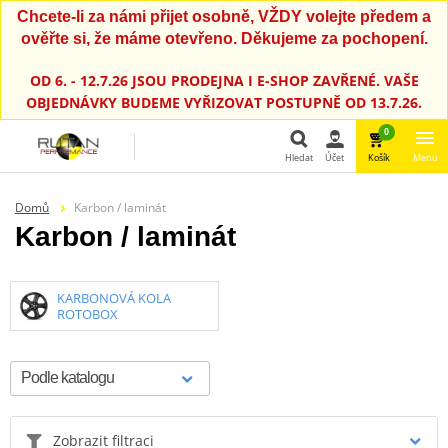
Chcete-li za námi přijet osobně, VŽDY volejte předem a
ověřte si, že máme otevřeno. Děkujeme za pochopení.
OD 6. - 12.7.26 JSOU PRODEJNA I E-SHOP ZAVŘENÉ. VAŠE
OBJEDNÁVKY BUDEME VYŘIZOVAT POSTUPNĚ OD 13.7.26.
0
Hledat
Účet
Košík
Menu
Hledat
Domů
Karbon / laminát
Karbon / laminát
KARBONOVÁ KOLA
ROTOBOX
Zobrazit filtraci