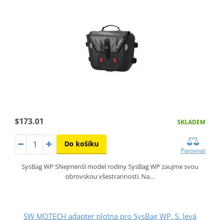
$173.01
SKLADEM
Do košíku
Porovnat
SysBag WP SNejmenší model rodiny SysBag WP zaujme svou
obrovskou všestranností. Na…
SW MOTECH adapter plotna pro SysBag WP, S, levá