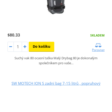
$80.33
SKLADEM
Do košíku
Porovnat
Suchý vak 80 ocasní taška Malý Drybag 80 je dokonalým
společníkem pro vaše…
SW MOTECH ION S zadní bag 7-15 litrů , popruhový