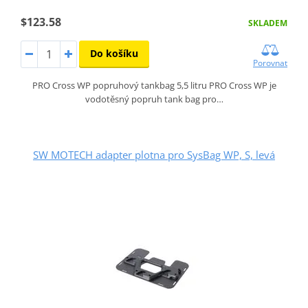
$123.58
SKLADEM
Do košíku
Porovnat
PRO Cross WP popruhový tankbag 5,5 litru PRO Cross WP je
vodotěsný popruh tank bag pro…
SW MOTECH adapter plotna pro SysBag WP, S, levá