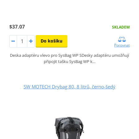
$37.07
SKLADEM
Do košíku
Porovnat
Deska adaptéru vlevo pro SysBag WP SDesky adaptéru umožňují
připojit tašku SysBag WP k…
SW MOTECH Drybag 80, 8 litrů, černo-šedý