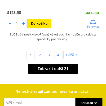
$123.58
SKLADEM
Do košíku
Porovnat
SLC Boční nosič vlevoPřesný vývoj bočního nosiče pro cyklisty
specifický pro cyklisty…
1
2
3
4
Další
Zobrazit další 21
Nenechte si ujít žádnou novinku ani akci -
Přihlásit se