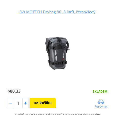
SW MOTECH Drybag 80, 8 litrů, černo-šedý
$80.33
SKLADEM
Do košíku
Porovnat
Suchý vak 80 ocasní taška Malý Drybag 80 je dokonalým