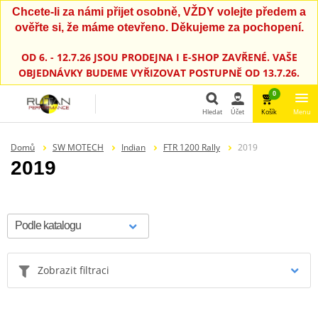
Chcete-li za námi přijet osobně, VŽDY volejte předem a
ověřte si, že máme otevřeno. Děkujeme za pochopení.
OD 6. - 12.7.26 JSOU PRODEJNA I E-SHOP ZAVŘENÉ. VAŠE
OBJEDNÁVKY BUDEME VYŘIZOVAT POSTUPNĚ OD 13.7.26.
0
Hledat
Účet
Košík
Menu
Hledat
Domů
SW MOTECH
Indian
FTR 1200 Rally
2019
2019
Zobrazit filtraci