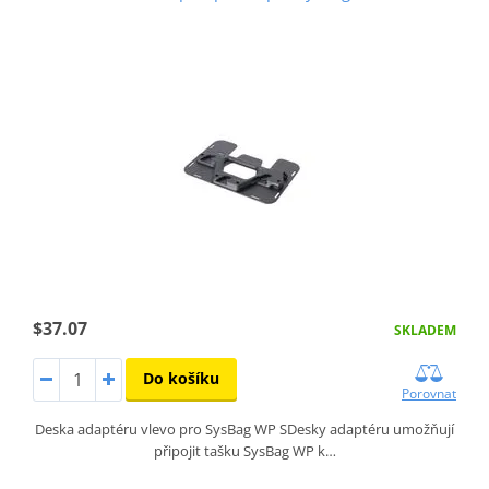
$37.07
SKLADEM
Do košíku
Porovnat
Deska adaptéru vlevo pro SysBag WP SDesky adaptéru umožňují
připojit tašku SysBag WP k…