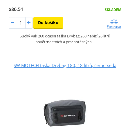
$86.51
SKLADEM
Do košíku
Porovnat
Suchý vak 260 ocasní taška Drybag 260 nabízí 26 litrů
povětrnostních a prachotěsných…
SW MOTECH taška Drybag 180, 18 litrů, černo-šedá