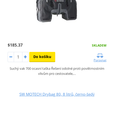
$185.37
SKLADEM
Do košíku
Porovnat
Suchý vak 700 ocasní taška Řešení odolné proti povětrnostním
vlivům pro cestovatele,…
SW MOTECH Drybag 80, 8 litrů, černo-šedý