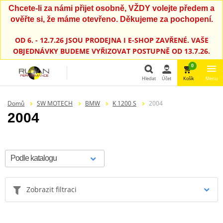
Chcete-li za námi přijet osobně, VŽDY volejte předem a
ověřte si, že máme otevřeno. Děkujeme za pochopení.
OD 6. - 12.7.26 JSOU PRODEJNA I E-SHOP ZAVŘENÉ. VAŠE
OBJEDNÁVKY BUDEME VYŘIZOVAT POSTUPNĚ OD 13.7.26.
0
Hledat
Účet
Košík
Menu
Hledat
Domů
SW MOTECH
BMW
K 1200 S
2004
2004
Zobrazit filtraci