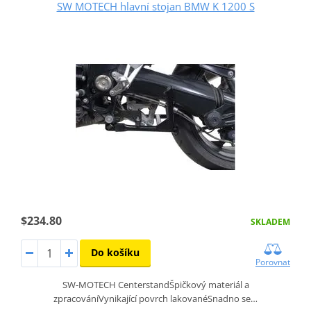
SW MOTECH hlavní stojan BMW K 1200 S
$234.80
SKLADEM
Do košíku
Porovnat
SW-MOTECH CenterstandŠpičkový materiál a
zpracováníVynikající povrch lakovanéSnadno se…