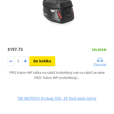
$197.73
SKLADEM
Do košíku
Porovnat
PRO Yukon WP taška na nádrž Vodotěsný vak na nádrž ze série
PRO: Yukon WP (vodotěsný)…
SW MOTECH Drybag 350, 35 litrů-šedo černý