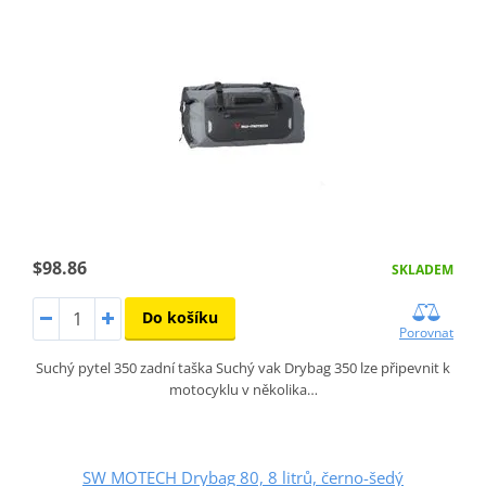
$98.86
SKLADEM
Do košíku
Porovnat
Suchý pytel 350 zadní taška Suchý vak Drybag 350 lze připevnit k
motocyklu v několika…
SW MOTECH Drybag 80, 8 litrů, černo-šedý