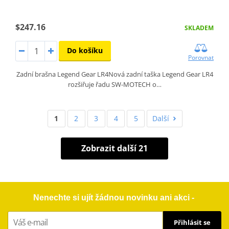
$247.16
SKLADEM
Do košíku
Porovnat
Zadní brašna Legend Gear LR4Nová zadní taška Legend Gear LR4
rozšiřuje řadu SW-MOTECH o…
1
2
3
4
5
Další
Zobrazit další 21
Nenechte si ujít žádnou novinku ani akci -
Přihlásit se