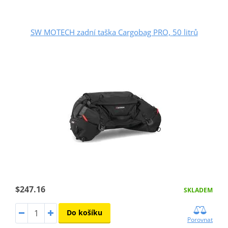
SW MOTECH zadní taška Cargobag PRO, 50 litrů
$247.16
SKLADEM
Do košíku
Porovnat