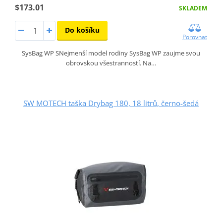
$173.01
SKLADEM
Do košíku
Porovnat
SysBag WP SNejmenší model rodiny SysBag WP zaujme svou
obrovskou všestranností. Na…
SW MOTECH taška Drybag 180, 18 litrů, černo-šedá