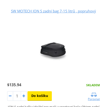
SW MOTECH ION S zadní bag 7-15 litrů , popruhový
$135.94
SKLADEM
Do košíku
Porovnat
ION S zadní taška Ideální pro malá a sportovní kola: Objem zadní