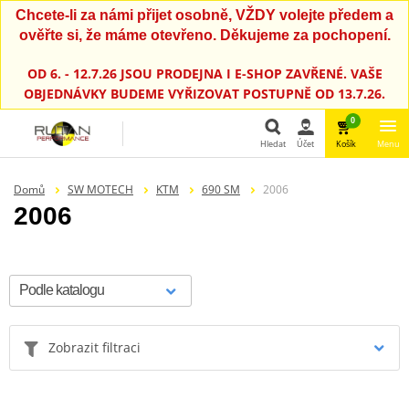
Chcete-li za námi přijet osobně, VŽDY volejte předem a
ověřte si, že máme otevřeno. Děkujeme za pochopení.
OD 6. - 12.7.26 JSOU PRODEJNA I E-SHOP ZAVŘENÉ. VAŠE
OBJEDNÁVKY BUDEME VYŘIZOVAT POSTUPNĚ OD 13.7.26.
0
Hledat
Účet
Košík
Menu
Hledat
Domů
SW MOTECH
KTM
690 SM
2006
2006
Zobrazit filtraci