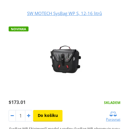
SW MOTECH SysBag WP S, 12-16 litrů
NOVINKA
$173.01
SKLADEM
Do košíku
Porovnat
SysBag WP SNejmenší model z rodiny SysBag WP ohromuje svou