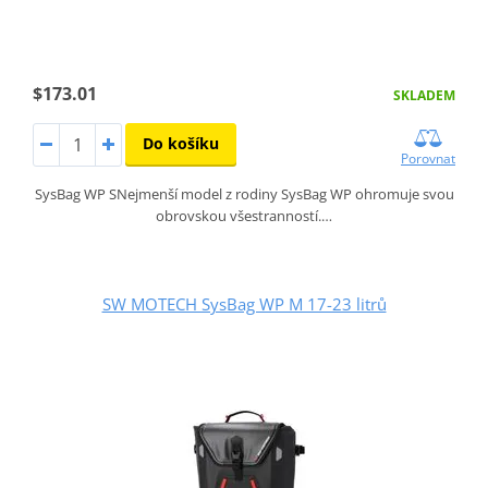
$173.01
SKLADEM
Do košíku
Porovnat
SysBag WP SNejmenší model z rodiny SysBag WP ohromuje svou
obrovskou všestranností.…
SW MOTECH SysBag WP M 17-23 litrů