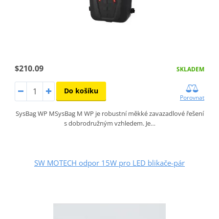
$210.09
SKLADEM
Do košíku
Porovnat
SysBag WP MSysBag M WP je robustní měkké zavazadlové řešení
s dobrodružným vzhledem. Je…
SW MOTECH odpor 15W pro LED blikače-pár