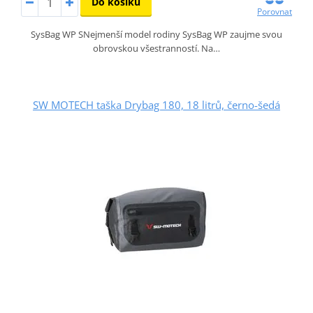
Do košíku
Porovnat
SysBag WP SNejmenší model rodiny SysBag WP zaujme svou
obrovskou všestranností. Na…
SW MOTECH taška Drybag 180, 18 litrů, černo-šedá