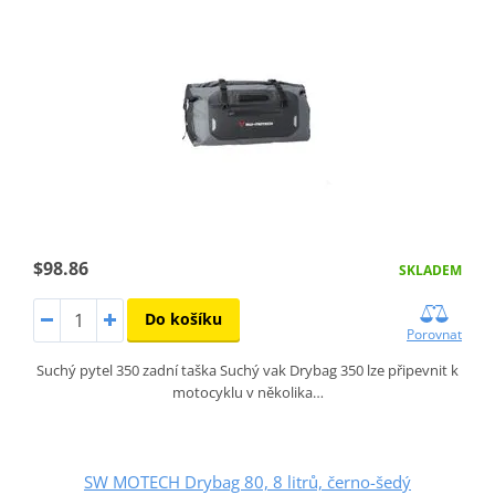
$98.86
SKLADEM
Do košíku
Porovnat
Suchý pytel 350 zadní taška Suchý vak Drybag 350 lze připevnit k
motocyklu v několika…
SW MOTECH Drybag 80, 8 litrů, černo-šedý