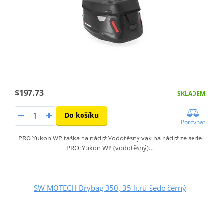
$197.73
SKLADEM
Do košíku
Porovnat
PRO Yukon WP taška na nádrž Vodotěsný vak na nádrž ze série
PRO: Yukon WP (vodotěsný)…
SW MOTECH Drybag 350, 35 litrů-šedo černý