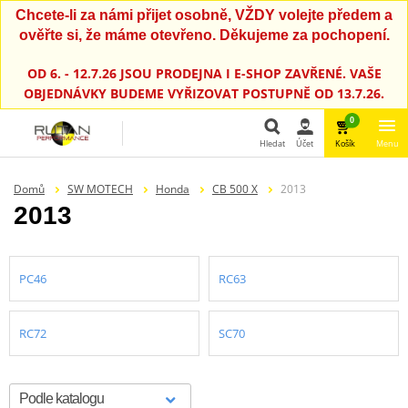
Chcete-li za námi přijet osobně, VŽDY volejte předem a
ověřte si, že máme otevřeno. Děkujeme za pochopení.
OD 6. - 12.7.26 JSOU PRODEJNA I E-SHOP ZAVŘENÉ. VAŠE
OBJEDNÁVKY BUDEME VYŘIZOVAT POSTUPNĚ OD 13.7.26.
0
Hledat
Účet
Košík
Menu
Hledat
Domů
SW MOTECH
Honda
CB 500 X
2013
2013
PC46
RC63
RC72
SC70