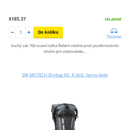
$185.37
SKLADEM
Do košíku
Porovnat
Suchý vak 700 ocasní taška Řešení odolné proti povětrnostním
vlivům pro cestovatele,…
SW MOTECH Drybag 80, 8 litrů, černo-šedý