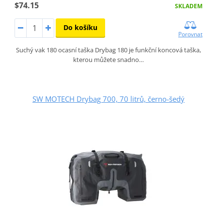
$74.15
SKLADEM
Do košíku
Porovnat
Suchý vak 180 ocasní taška Drybag 180 je funkční koncová taška,
kterou můžete snadno…
SW MOTECH Drybag 700, 70 litrů, černo-šedý