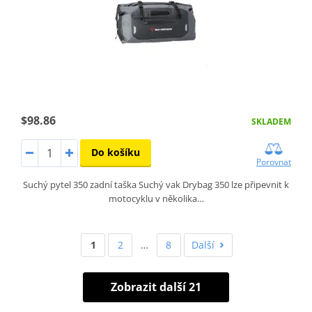
$98.86
SKLADEM
Do košíku
Porovnat
Suchý pytel 350 zadní taška Suchý vak Drybag 350 lze připevnit k
motocyklu v několika…
1
2
…
8
Další
Zobrazit další 21