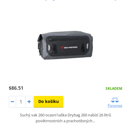
$86.51
SKLADEM
Do košíku
Porovnat
Suchý vak 260 ocasní taška Drybag 260 nabízí 26 litrů
povětrnostních a prachotěsných…