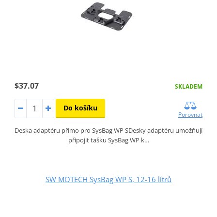
$37.07
SKLADEM
Do košíku
Porovnat
Deska adaptéru přímo pro SysBag WP SDesky adaptéru umožňují
připojit tašku SysBag WP k…
SW MOTECH SysBag WP S, 12-16 litrů