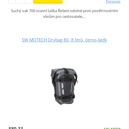
Porovnat
Suchý vak 700 ocasní taška Řešení odolné proti povětrnostním
vlivům pro cestovatele,…
SW MOTECH Drybag 80, 8 litrů, černo-šedý
$80.33