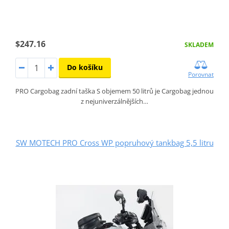
$247.16
SKLADEM
Do košíku
Porovnat
PRO Cargobag zadní taška S objemem 50 litrů je Cargobag jednou
z nejuniverzálnějších…
SW MOTECH PRO Cross WP popruhový tankbag 5,5 litru