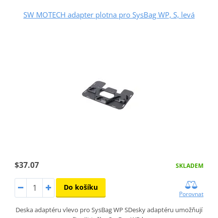
SW MOTECH adapter plotna pro SysBag WP, S, levá
$37.07
SKLADEM
Do košíku
Porovnat
Deska adaptéru vlevo pro SysBag WP SDesky adaptéru umožňují