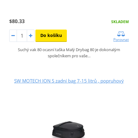
$80.33
SKLADEM
Do košíku
Porovnat
Suchý vak 80 ocasní taška Malý Drybag 80 je dokonalým
společníkem pro vaše…
SW MOTECH ION S zadní bag 7-15 litrů , popruhový