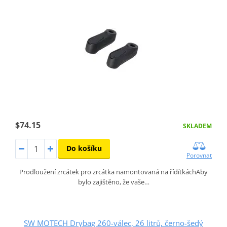
$74.15
SKLADEM
Do košíku
Porovnat
Prodloužení zrcátek pro zrcátka namontovaná na řídítkáchAby
bylo zajištěno, že vaše…
SW MOTECH Drybag 260-válec, 26 litrů, černo-šedý