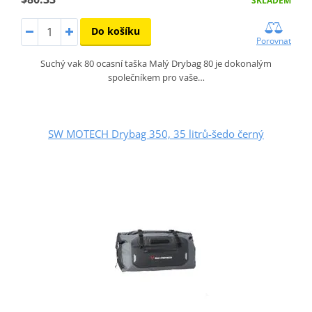
SKLADEM
Do košíku
Porovnat
Suchý vak 80 ocasní taška Malý Drybag 80 je dokonalým
společníkem pro vaše…
SW MOTECH Drybag 350, 35 litrů-šedo černý