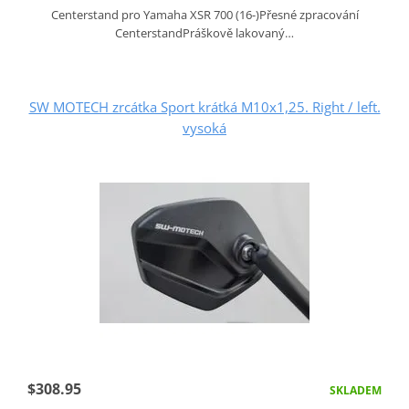
Centerstand pro Yamaha XSR 700 (16-)Přesné zpracování
CenterstandPráškově lakovaný…
SW MOTECH zrcátka Sport krátká M10x1,25. Right / left.
vysoká
$308.95
SKLADEM