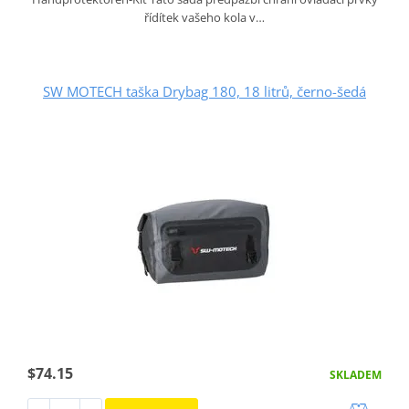
řídítek vašeho kola v…
SW MOTECH taška Drybag 180, 18 litrů, černo-šedá
$74.15
SKLADEM