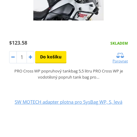
$123.58
SKLADEM
Do košíku
Porovnat
PRO Cross WP popruhový tankbag 5,5 litru PRO Cross WP je
vodotěsný popruh tank bag pro…
SW MOTECH adapter plotna pro SysBag WP, S, levá