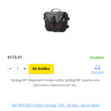
$173.01
SKLADEM
Do košíku
Porovnat
SysBag WP SNejmenší model rodiny SysBag WP zaujme svou
obrovskou všestranností. Na…
SW MOTECH taška Drybag 180, 18 litrů, černo-šedá