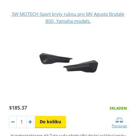
SW MOTECH Sport kryty rukou pro MV Agusta Brutale
800, Yamaha models.
$185.37
SKLADEM
Do košíku
Porovnat
Handprotektoren-Kit Tato sada předpažbí chrání ovládací prvky