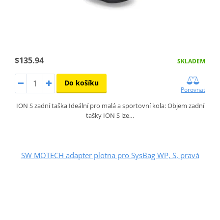
$135.94
SKLADEM
Do košíku
Porovnat
ION S zadní taška Ideální pro malá a sportovní kola: Objem zadní
tašky ION S lze…
SW MOTECH adapter plotna pro SysBag WP, S, pravá