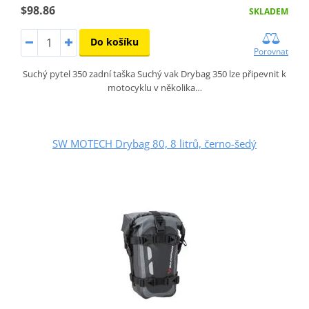
$98.86
SKLADEM
Do košíku
Porovnat
Suchý pytel 350 zadní taška Suchý vak Drybag 350 lze připevnit k
motocyklu v několika…
SW MOTECH Drybag 80, 8 litrů, černo-šedý