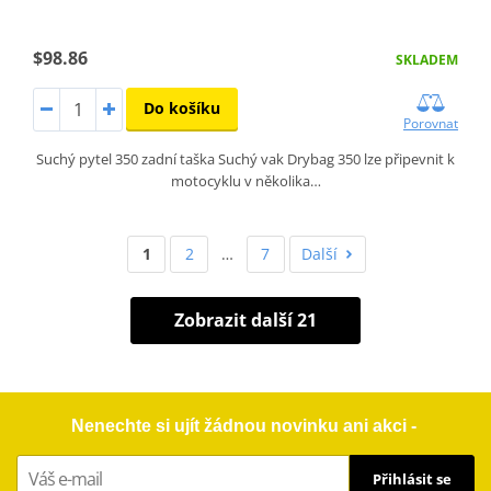
$98.86
SKLADEM
Do košíku
Porovnat
Suchý pytel 350 zadní taška Suchý vak Drybag 350 lze připevnit k
motocyklu v několika…
1
2
…
7
Další
Zobrazit další 21
Nenechte si ujít žádnou novinku ani akci -
Přihlásit se