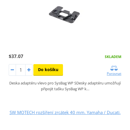
$37.07
SKLADEM
Do košíku
Porovnat
Deska adaptéru vlevo pro SysBag WP SDesky adaptéru umožňují
připojit tašku SysBag WP k…
SW MOTECH rozšíření zrcátek 40 mm. Yamaha / Ducati.