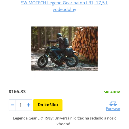
SW MOTECH Legend Gear batoh LR1, 17,5 L
voděodolný
$166.83
SKLADEM
Do košíku
Porovnat
Legenda Gear LR1 Rysy: Univerzální držák na sedadlo a nosič
Vhodné…