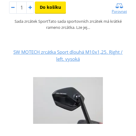
Do košíku
Porovnat
Sada zrcátek SportTato sada sportovních zrcátek má krátké
rameno zrcátka. Lze jej…
SW MOTECH zrcátka Sport dlouhá M10x1,25. Right /
left. vysoká