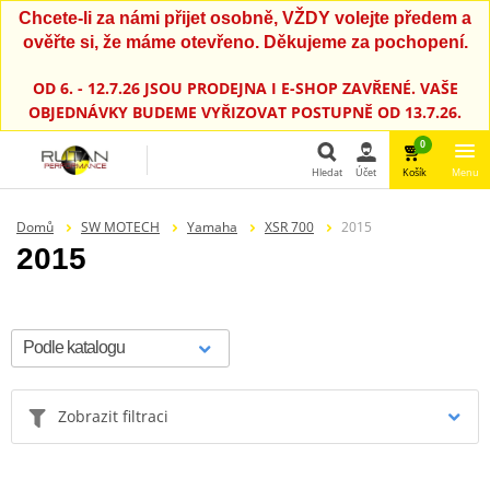
Chcete-li za námi přijet osobně, VŽDY volejte předem a
ověřte si, že máme otevřeno. Děkujeme za pochopení.
OD 6. - 12.7.26 JSOU PRODEJNA I E-SHOP ZAVŘENÉ. VAŠE
OBJEDNÁVKY BUDEME VYŘIZOVAT POSTUPNĚ OD 13.7.26.
0
Hledat
Účet
Košík
Menu
Hledat
Domů
SW MOTECH
Yamaha
XSR 700
2015
2015
Zobrazit filtraci