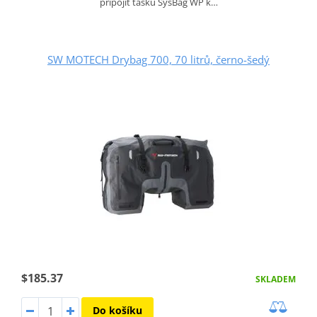
připojit tašku SysBag WP k…
SW MOTECH Drybag 700, 70 litrů, černo-šedý
$185.37
SKLADEM
Do košíku