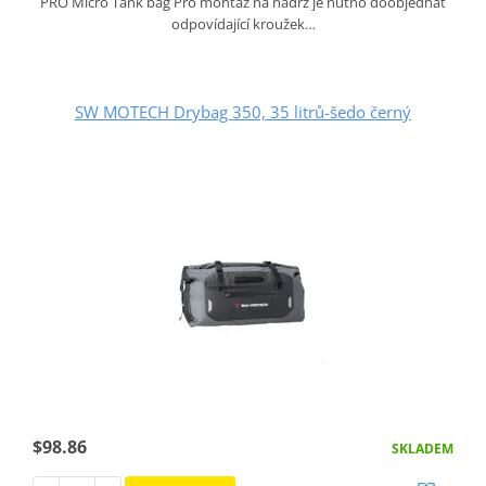
PRO Micro Tank bag Pro montáž na nádrž je nutno doobjednat
odpovídající kroužek…
SW MOTECH Drybag 350, 35 litrů-šedo černý
$98.86
SKLADEM