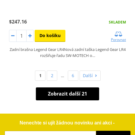
$247.16
SKLADEM
Do košíku
Porovnat
Zadní brašna Legend Gear LR4Nová zadní taška Legend Gear LR4
rozšiřuje řadu SW-MOTECH o…
1
2
…
6
Další
Zobrazit další 21
Nenechte si ujít žádnou novinku ani akci -