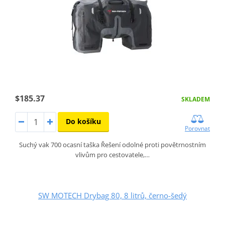
$185.37
SKLADEM
Do košíku
Porovnat
Suchý vak 700 ocasní taška Řešení odolné proti povětrnostním
vlivům pro cestovatele,…
SW MOTECH Drybag 80, 8 litrů, černo-šedý