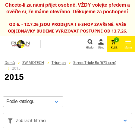
Chcete-li za námi přijet osobně, VŽDY volejte předem a
ověřte si, že máme otevřeno. Děkujeme za pochopení.
OD 6. - 12.7.26 JSOU PRODEJNA I E-SHOP ZAVŘENÉ. VAŠE
OBJEDNÁVKY BUDEME VYŘIZOVAT POSTUPNĚ OD 13.7.26.
0
Hledat
Účet
Košík
Menu
Hledat
Domů
SW MOTECH
Triumph
Street Triple Rx (675 ccm)
2015
2015
Zobrazit filtraci