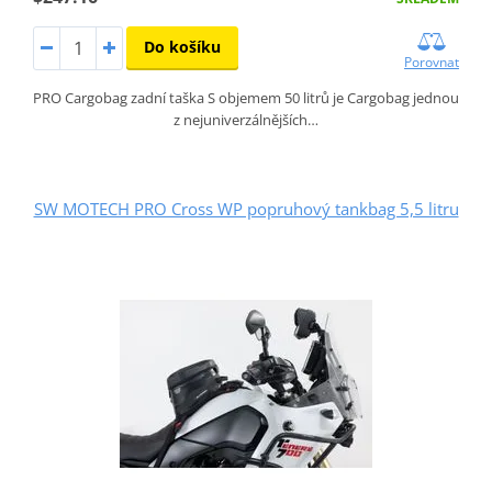
Do košíku
Porovnat
PRO Cargobag zadní taška S objemem 50 litrů je Cargobag jednou
z nejuniverzálnějších…
SW MOTECH PRO Cross WP popruhový tankbag 5,5 litru