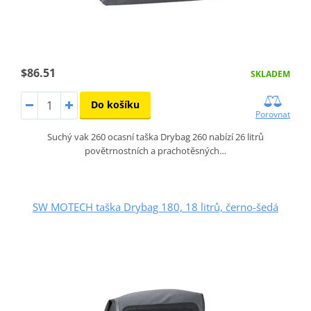
$86.51
SKLADEM
Do košíku
Porovnat
Suchý vak 260 ocasní taška Drybag 260 nabízí 26 litrů
povětrnostních a prachotěsných…
SW MOTECH taška Drybag 180, 18 litrů, černo-šedá