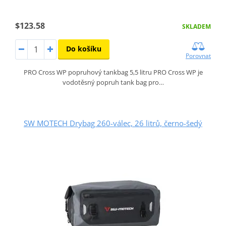
$123.58
SKLADEM
Do košíku
Porovnat
PRO Cross WP popruhový tankbag 5,5 litru PRO Cross WP je
vodotěsný popruh tank bag pro…
SW MOTECH Drybag 260-válec, 26 litrů, černo-šedý