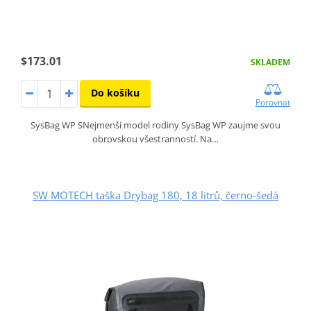
$173.01
SKLADEM
Do košíku
Porovnat
SysBag WP SNejmenší model rodiny SysBag WP zaujme svou
obrovskou všestranností. Na…
SW MOTECH taška Drybag 180, 18 litrů, černo-šedá