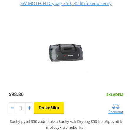
SW MOTECH Drybag 350, 35 litrů-šedo černý
$98.86
SKLADEM
Do košíku
Porovnat
Suchý pytel 350 zadní taška Suchý vak Drybag 350 lze připevnit k
motocyklu v několika…