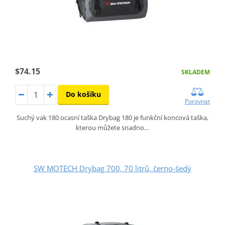
$74.15
SKLADEM
Do košíku
Porovnat
Suchý vak 180 ocasní taška Drybag 180 je funkční koncová taška,
kterou můžete snadno…
SW MOTECH Drybag 700, 70 litrů, černo-šedý