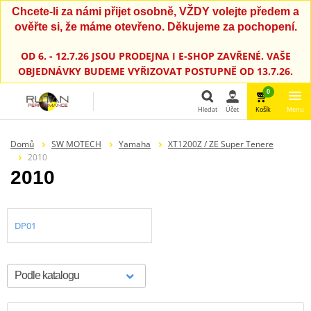
Chcete-li za námi přijet osobně, VŽDY volejte předem a
ověřte si, že máme otevřeno. Děkujeme za pochopení.
OD 6. - 12.7.26 JSOU PRODEJNA I E-SHOP ZAVŘENÉ. VAŠE
OBJEDNÁVKY BUDEME VYŘIZOVAT POSTUPNĚ OD 13.7.26.
0
Hledat
Účet
Košík
Menu
Hledat
Domů
SW MOTECH
Yamaha
XT1200Z / ZE Super Tenere
2010
2010
DP01