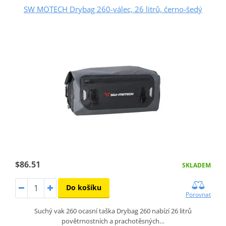
SW MOTECH Drybag 260-válec, 26 litrů, černo-šedý
$86.51
SKLADEM
Do košíku
Porovnat
Suchý vak 260 ocasní taška Drybag 260 nabízí 26 litrů
povětrnostních a prachotěsných…