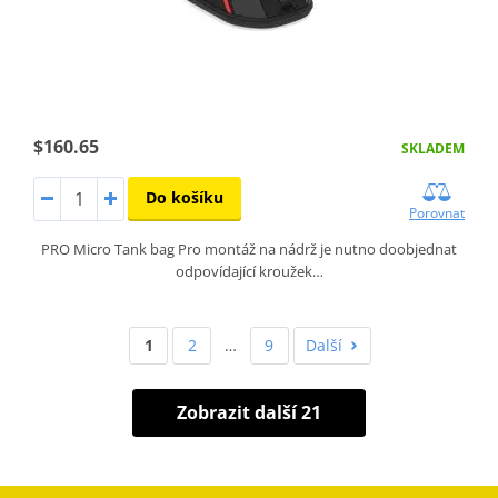
$160.65
SKLADEM
Do košíku
Porovnat
PRO Micro Tank bag Pro montáž na nádrž je nutno doobjednat
odpovídající kroužek…
1
2
…
9
Další
Zobrazit další 21