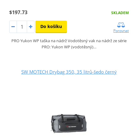
$197.73
SKLADEM
Do košíku
Porovnat
PRO Yukon WP taška na nádrž Vodotěsný vak na nádrž ze série
PRO: Yukon WP (vodotěsný)…
SW MOTECH Drybag 350, 35 litrů-šedo černý