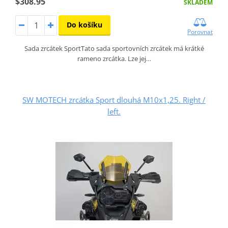
$308.95
SKLADEM
Do košíku
Porovnat
Sada zrcátek SportTato sada sportovních zrcátek má krátké
rameno zrcátka. Lze jej…
SW MOTECH zrcátka Sport dlouhá M10x1,25. Right /
left.