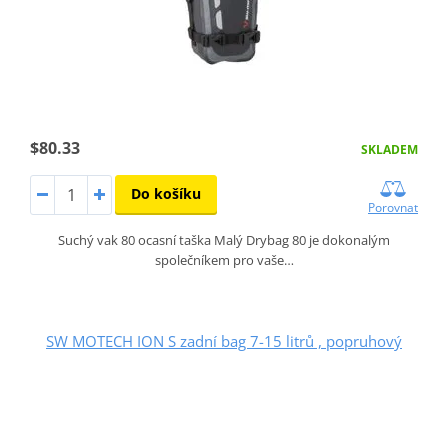
$80.33
SKLADEM
Do košíku
Porovnat
Suchý vak 80 ocasní taška Malý Drybag 80 je dokonalým
společníkem pro vaše…
SW MOTECH ION S zadní bag 7-15 litrů , popruhový