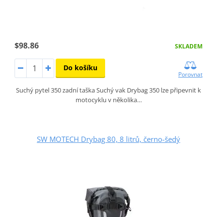
$98.86
SKLADEM
Do košíku
Porovnat
Suchý pytel 350 zadní taška Suchý vak Drybag 350 lze připevnit k
motocyklu v několika…
SW MOTECH Drybag 80, 8 litrů, černo-šedý