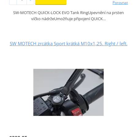
Porovnat
SW-MOTECH QUICK-LOCK EVO Tank RingUpevnění na prsten
víčko nádržeUmožňuje připojení QUICK…
SW MOTECH zrcátka Sport krátká M10x1,25. Right / left.