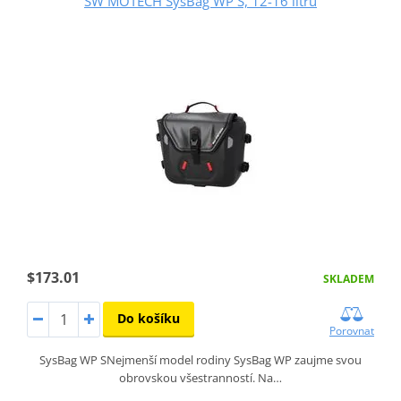
SW MOTECH SysBag WP S, 12-16 litrů
$173.01
SKLADEM
Do košíku
Porovnat
SysBag WP SNejmenší model rodiny SysBag WP zaujme svou
obrovskou všestranností. Na…