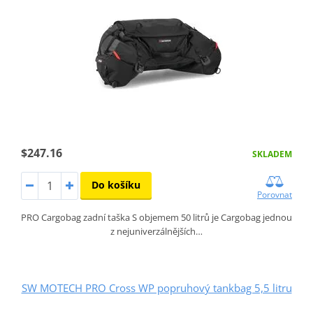
$247.16
SKLADEM
Do košíku
Porovnat
PRO Cargobag zadní taška S objemem 50 litrů je Cargobag jednou
z nejuniverzálnějších…
SW MOTECH PRO Cross WP popruhový tankbag 5,5 litru