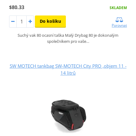
$80.33
SKLADEM
Do košíku
Porovnat
Suchý vak 80 ocasní taška Malý Drybag 80 je dokonalým
společníkem pro vaše…
SW MOTECH tankbag SW-MOTECH City PRO ,objem 11 -
14 litrů