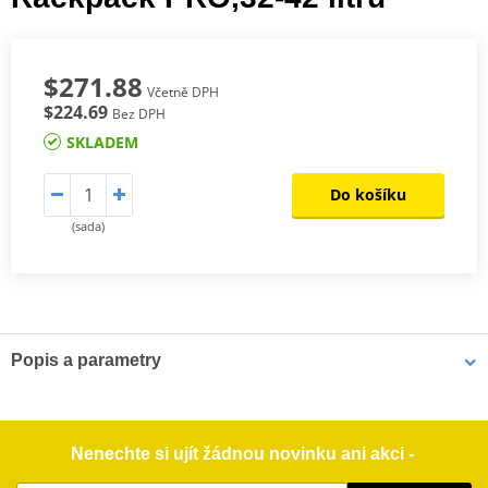
$271.88
Včetně DPH
$224.69
Bez DPH
SKLADEM
Do košíku
(sada)
Popis a parametry
PRO Rackpack ocasní taška
Robustní PRO Rackpack byl vyvinut speciálně pro použití na
nosičích a je praktickou cestovní taškou v kombinaci s ramenním
Nenechte si ujít žádnou novinku ani akci -
popruhem. V kombinaci s rozšířením nosiče zavazadel jej lze