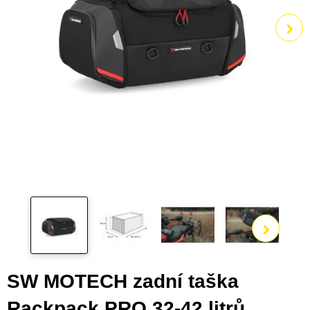
Zobra
SW MOTECH zadní taška
Rackpack PRO,32-42 litrů