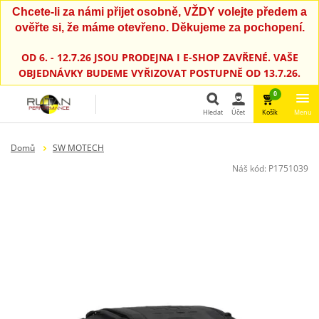
Chcete-li za námi přijet osobně, VŽDY volejte předem a
ověřte si, že máme otevřeno. Děkujeme za pochopení.
OD 6. - 12.7.26 JSOU PRODEJNA I E-SHOP ZAVŘENÉ. VAŠE
OBJEDNÁVKY BUDEME VYŘIZOVAT POSTUPNĚ OD 13.7.26.
0
Hledat
Účet
Košík
Menu
Hledat
Domů
SW MOTECH
Náš kód:
P1751039