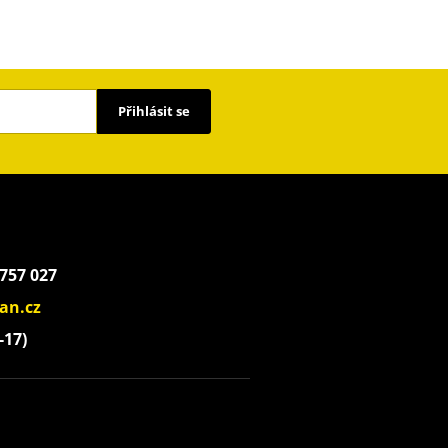
Přihlásit se
 757 027
an.cz
-17)