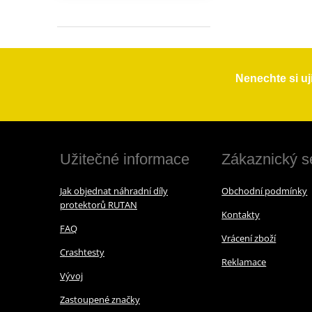
Nenechte si uj
Užitečné informace
Zákaznický s
Jak objednat náhradní díly
Obchodní podmínky
protektorů RUTAN
Kontakty
FAQ
Vrácení zboží
Crashtesty
Reklamace
Vývoj
Zastoupené značky