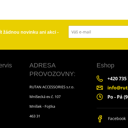
ít žádnou novinku ani akci -
ervis
ADRESA
Eshop
PROVOZOVNY:
+420 735
RUTAN ACCESSORIES s.r.o.
info@rut
Po - Pá (9
Mníšecká ev.č. 107
Mníšek - Fojtka
463 31
Facebook