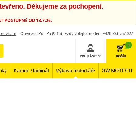
otevřeno. Děkujeme za pochopení.
T POSTUPNĚ OD 13.7.26.
orovnání
Otevřeno Po - Pá (9-16) - vždy volejte předem +420 73
5
757 027
0
PŘIHLÁSIT SE
KOŠÍK
lňky
Karbon / laminát
Výbava motorkáře
SW MOTECH