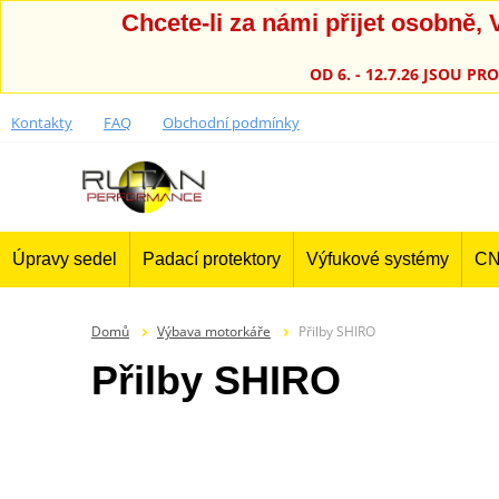
Chcete-li za námi přijet osobně
OD 6. - 12.7.26 JSOU 
Kontakty
FAQ
Obchodní podmínky
Úpravy sedel
Padací protektory
Výfukové systémy
CN
Domů
Výbava motorkáře
Přilby SHIRO
Přilby SHIRO