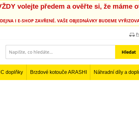
, VŽDY volejte předem a ověřte si, že máme 
PRODEJNA I E-SHOP ZAVŘENÉ. VAŠE OBJEDNÁVKY BUDEME VYŘIZOVA
P
Hledat
C doplňky
Brzdové kotouče ARASHI
Náhradní díly a dop