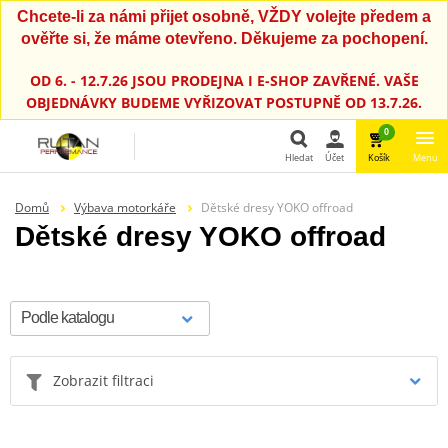
Chcete-li za námi přijet osobně, VŽDY volejte předem a
ověřte si, že máme otevřeno. Děkujeme za pochopení.
OD 6. - 12.7.26 JSOU PRODEJNA I E-SHOP ZAVŘENÉ. VAŠE
OBJEDNÁVKY BUDEME VYŘIZOVAT POSTUPNĚ OD 13.7.26.
0
Hledat
Účet
Košík
Menu
Hledat
Domů
Výbava motorkáře
Dětské dresy YOKO offroad
Dětské dresy YOKO offroad
Zobrazit filtraci