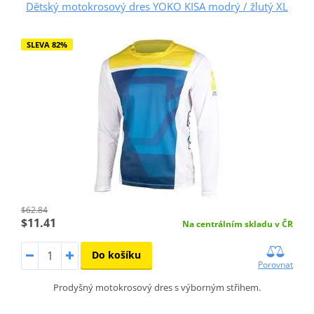
Dětský motokrosový dres YOKO KISA modrý / žlutý XL
SLEVA 82%
$62.84
$11.41
Na centrálním skladu v ČR
Do košíku
Porovnat
Prodyšný motokrosový dres s výborným střihem.