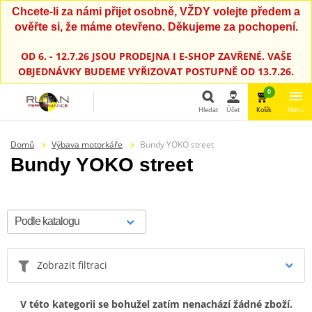
Chcete-li za námi přijet osobně, VŽDY volejte předem a
ověřte si, že máme otevřeno. Děkujeme za pochopení.
OD 6. - 12.7.26 JSOU PRODEJNA I E-SHOP ZAVŘENÉ. VAŠE
OBJEDNÁVKY BUDEME VYŘIZOVAT POSTUPNĚ OD 13.7.26.
0
Hledat
Účet
Košík
Menu
Hledat
Domů
Výbava motorkáře
Bundy YOKO street
Bundy YOKO street
Zobrazit filtraci
V této kategorii se bohužel zatím nenachází žádné zboží.