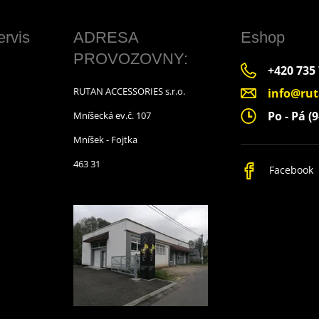
ervis
ADRESA
Eshop
PROVOZOVNY:
+420 735
RUTAN ACCESSORIES s.r.o.
info@rut
Po - Pá (9
Mníšecká ev.č. 107
Mníšek - Fojtka
463 31
Facebook