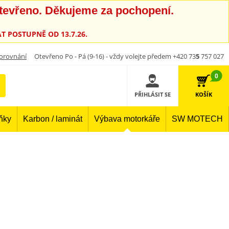
otevřeno. Děkujeme za pochopení.
T POSTUPNĚ OD 13.7.26.
orovnání
Otevřeno Po - Pá (9-16) - vždy volejte předem +420 73
5
757 027
0
PŘIHLÁSIT SE
KOŠÍK
lňky
Karbon / laminát
Výbava motorkáře
SW MOTECH