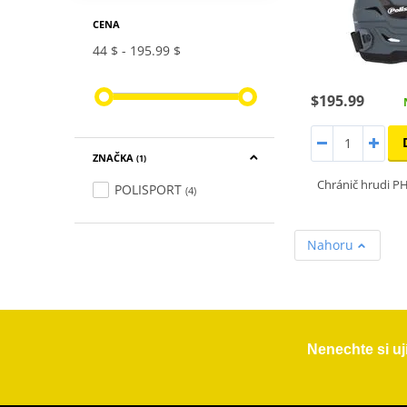
CENA
44 $
195.99 $
$195.99
ZNAČKA
(1)
Chránič hrudi 
POLISPORT
(4)
Nahoru
Nenechte si uj