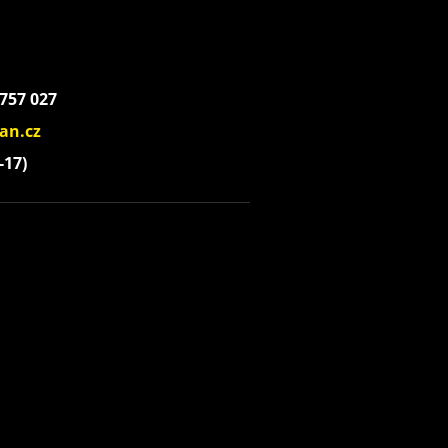
 757 027
an.cz
-17)