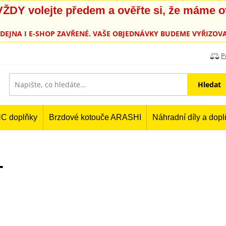
, VŽDY volejte předem a ověřte si, že máme 
PRODEJNA I E-SHOP ZAVŘENÉ. VAŠE OBJEDNÁVKY BUDEME VYŘIZOVA
P
Hledat
C doplňky
Brzdové kotouče ARASHI
Náhradní díly a dop
T