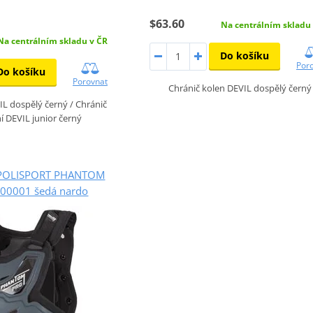
$63.60
Na centrálním skladu
Na centrálním skladu v ČR
Do košíku
Por
Do košíku
Porovnat
Chránič kolen DEVIL dospělý černý
IL dospělý černý / Chránič
í DEVIL junior černý
i POLISPORT PHANTOM
00001 šedá nardo