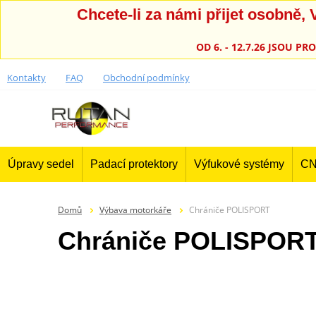
Chcete-li za námi přijet osobně
OD 6. - 12.7.26 JSOU 
Kontakty
FAQ
Obchodní podmínky
Úpravy sedel
Padací protektory
Výfukové systémy
CN
Domů
Výbava motorkáře
Chrániče POLISPORT
Chrániče POLISPOR