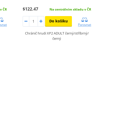
$122.47
 v ČR
Na centrálním skladu v ČR
Do košíku
ovnat
Porovnat
Chránič hrudi XP2 ADULT černý/stříbrný/
černý