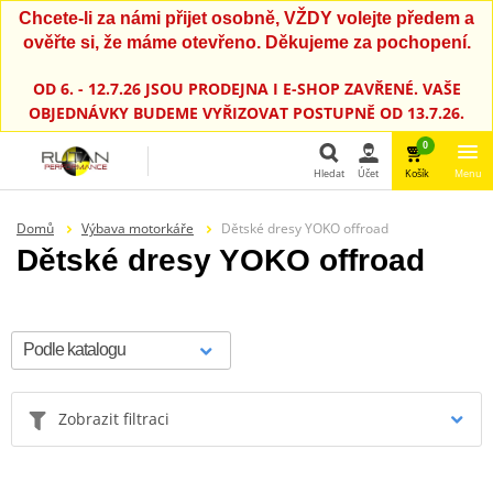
Chcete-li za námi přijet osobně, VŽDY volejte předem a
ověřte si, že máme otevřeno. Děkujeme za pochopení.
OD 6. - 12.7.26 JSOU PRODEJNA I E-SHOP ZAVŘENÉ. VAŠE
OBJEDNÁVKY BUDEME VYŘIZOVAT POSTUPNĚ OD 13.7.26.
0
Hledat
Účet
Košík
Menu
Hledat
Domů
Výbava motorkáře
Dětské dresy YOKO offroad
Dětské dresy YOKO offroad
Zobrazit filtraci