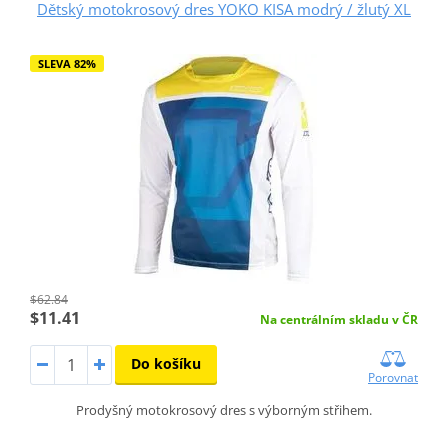
Dětský motokrosový dres YOKO KISA modrý / žlutý XL
SLEVA 82%
$62.84
$11.41
Na centrálním skladu v ČR
Do košíku
Porovnat
Prodyšný motokrosový dres s výborným střihem.