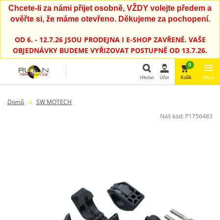
Chcete-li za námi přijet osobně, VŽDY volejte předem a
ověřte si, že máme otevřeno. Děkujeme za pochopení.
OD 6. - 12.7.26 JSOU PRODEJNA I E-SHOP ZAVŘENÉ. VAŠE
OBJEDNÁVKY BUDEME VYŘIZOVAT POSTUPNĚ OD 13.7.26.
0
Hledat
Účet
Košík
Menu
Hledat
Domů
SW MOTECH
Náš kód:
P1756483