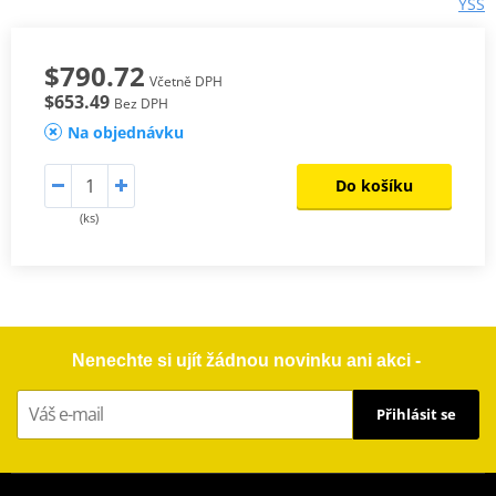
YSS
$790.72
Včetně DPH
$653.49
Bez DPH
Na objednávku
Do košíku
(ks)
Nenechte si ujít žádnou novinku ani akci -
Přihlásit se