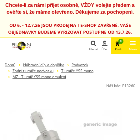
Chcete-li za námi přijet osobně, VŽDY volejte předem a
ověřte si, že máme otevřeno. Děkujeme za pochopení.
OD 6. - 12.7.26 JSOU PRODEJNA I E-SHOP ZAVŘENÉ. VAŠE
OBJEDNÁVKY BUDEME VYŘIZOVAT POSTUPNĚ OD 13.7.26.
0
Hledat
Účet
Košík
Menu
Hledat
Domů
Náhradní díly a doplňky
Podvozek
Zadní tlumiče podvozku
Tlumiče YSS mono
MZ - Tlumič YSS mono emulzní
Náš kód:
P13260