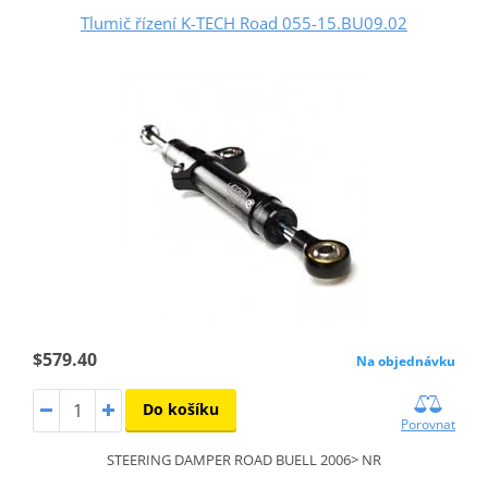
Tlumič řízení K-TECH Road 055-15.BU09.02
$579.40
Na objednávku
Do košíku
Porovnat
STEERING DAMPER ROAD BUELL 2006> NR