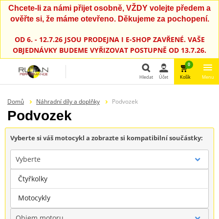
Chcete-li za námi přijet osobně, VŽDY volejte předem a
ověřte si, že máme otevřeno. Děkujeme za pochopení.
OD 6. - 12.7.26 JSOU PRODEJNA I E-SHOP ZAVŘENÉ. VAŠE
OBJEDNÁVKY BUDEME VYŘIZOVAT POSTUPNĚ OD 13.7.26.
0
Hledat
Účet
Košík
Menu
Hledat
Domů
Náhradní díly a doplňky
Podvozek
Podvozek
Vyberte si váš motocykl a zobrazte si kompatibilní součástky:
Vyberte
Čtyřkolky
Značka
Motocykly
Objem motoru