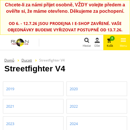
Chcete-li za námi přijet osobně, VŽDY volejte předem a
ověřte si, že máme otevřeno. Děkujeme za pochopení.
OD 6. - 12.7.26 JSOU PRODEJNA I E-SHOP ZAVŘENÉ. VAŠE
OBJEDNÁVKY BUDEME VYŘIZOVAT POSTUPNĚ OD 13.7.26.
0
Hledat
Účet
Košík
Menu
Hledat
Domů
Ducati
Streetfighter V4
Streetfighter V4
2019
2020
2021
2022
2023
2024