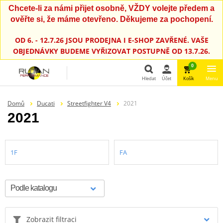
Chcete-li za námi přijet osobně, VŽDY volejte předem a
ověřte si, že máme otevřeno. Děkujeme za pochopení.
OD 6. - 12.7.26 JSOU PRODEJNA I E-SHOP ZAVŘENÉ. VAŠE
OBJEDNÁVKY BUDEME VYŘIZOVAT POSTUPNĚ OD 13.7.26.
0
Hledat
Účet
Košík
Menu
Hledat
Domů
Ducati
Streetfighter V4
2021
2021
1F
FA
Zobrazit filtraci