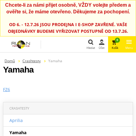
Chcete-li za námi přijet osobně, VŽDY volejte předem a
ověřte si, že máme otevřeno. Děkujeme za pochopení.
OD 6. - 12.7.26 JSOU PRODEJNA I E-SHOP ZAVŘENÉ. VAŠE
OBJEDNÁVKY BUDEME VYŘIZOVAT POSTUPNĚ OD 13.7.26.
0
Hledat
Účet
Košík
Menu
Domů
Crashtesty
Yamaha
Hledat
Yamaha
FZ6
CRASHTESTY
Aprilia
Yamaha