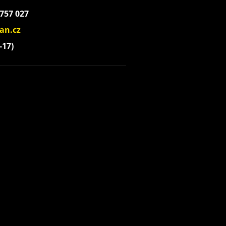
 757 027
an.cz
-17)