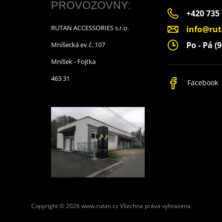
PROVOZOVNY:
+420 735
RUTAN ACCESSORIES s.r.o.
info@rut
Po - Pá (9
Mníšecká ev.č. 107
Mníšek - Fojtka
463 31
Facebook
Copyright © 2026 www.rutan.cz
Všechna práva vyhrazena