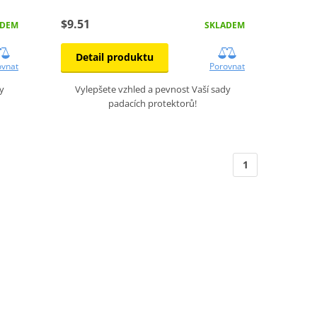
$9.51
ADEM
SKLADEM
Detail produktu
ovnat
Porovnat
y
Vylepšete vzhled a pevnost Vaší sady
padacích protektorů!
1