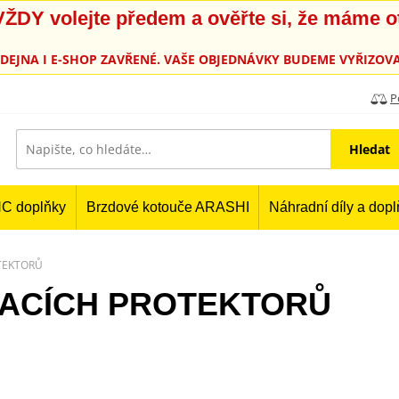
, VŽDY volejte předem a ověřte si, že máme 
PRODEJNA I E-SHOP ZAVŘENÉ. VAŠE OBJEDNÁVKY BUDEME VYŘIZOVA
P
Hledat
C doplňky
Brzdové kotouče ARASHI
Náhradní díly a dop
TEKTORŮ
DACÍCH PROTEKTORŮ