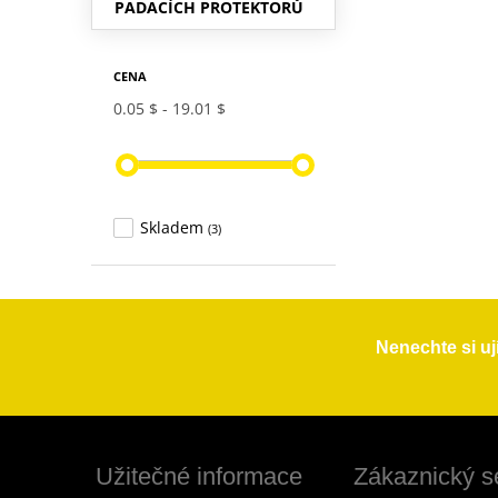
PADACÍCH PROTEKTORŮ
CENA
0.05 $
19.01 $
Skladem
(3)
Nenechte si uj
Užitečné informace
Zákaznický s