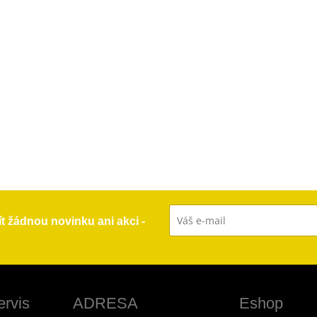
ít žádnou novinku ani akci -
ervis
ADRESA
Eshop