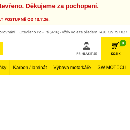
otevřeno. Děkujeme za pochopení.
T POSTUPNĚ OD 13.7.26.
orovnání
Otevřeno Po - Pá (9-16) - vždy volejte předem +420 73
5
757 027
0
PŘIHLÁSIT SE
KOŠÍK
lňky
Karbon / laminát
Výbava motorkáře
SW MOTECH