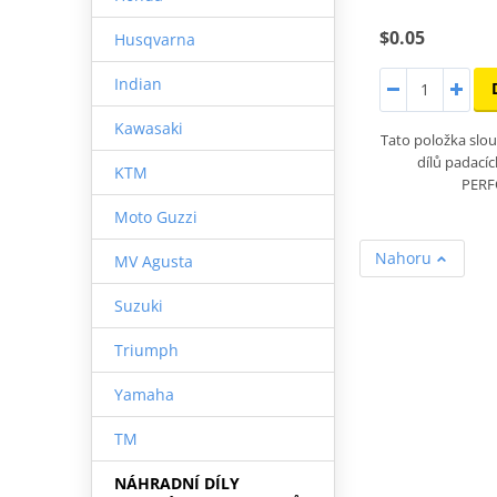
$0.05
Husqvarna
Indian
Kawasaki
Tato položka slou
dílů padací
KTM
PERF
Moto Guzzi
Nahoru
MV Agusta
Suzuki
Triumph
Yamaha
TM
NÁHRADNÍ DÍLY