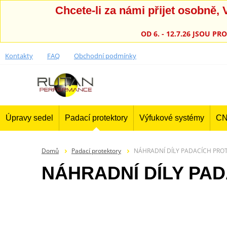
Chcete-li za námi přijet osobně
OD 6. - 12.7.26 JSOU 
Kontakty
FAQ
Obchodní podmínky
Úpravy sedel
Padací protektory
Výfukové systémy
CN
Domů
Padací protektory
NÁHRADNÍ DÍLY PADACÍCH PRO
NÁHRADNÍ DÍLY PA