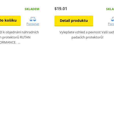
$19.01
SKLADEM
SKL
Do košíku
Detail produktu
Porovnat
Por
ží k objednání náhradních
Vylepšete vzhled a pevnost Vaší sad
ch protektorů RUTAN
padacích protektorů!
ORMANCE. …