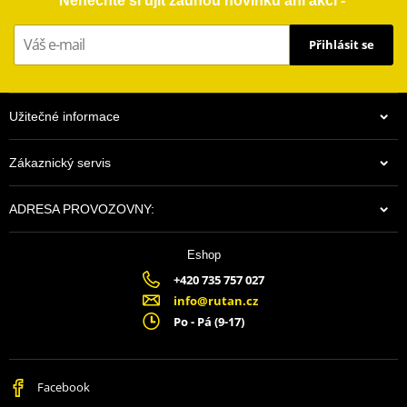
Nenechte si ujít žádnou novinku ani akci -
Přihlásit se
Užitečné informace
Zákaznický servis
ADRESA PROVOZOVNY:
Eshop
+420 735 757 027
info@rutan.cz
Po - Pá (9-17)
Facebook