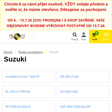
Chcete-li za námi přijet osobně, VŽDY volejte předem a
ověřte si, že máme otevřeno. Děkujeme za pochopení.
OD 6. - 12.7.26 JSOU PRODEJNA I E-SHOP ZAVŘENÉ. VAŠE
OBJEDNÁVKY BUDEME VYŘIZOVAT POSTUPNĚ OD 13.7.26.
0
Hledat
Účet
Košík
Menu
Hledat
Domů
Padací protektory
Suzuki
Suzuki
modelová řada "GSX-R"
DR 400-Z SM
DL 650 V-STROM
SV 650/1000
SFV 650 GLADIUS
GSF 600/1200 Bandit