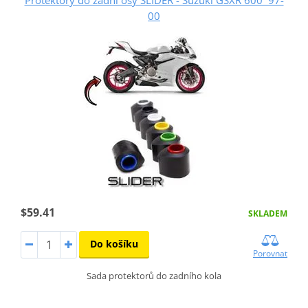
Protektory do zadní osy SLIDER - Suzuki GSXR 600 ´97-
00
$59.41
SKLADEM
Do košíku
Porovnat
Sada protektorů do zadního kola