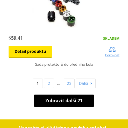
$59.41
SKLADEM
Detail produktu
Porovnat
Sada protektorů do předního kola
1
2
…
23
Další
Zobrazit další 21