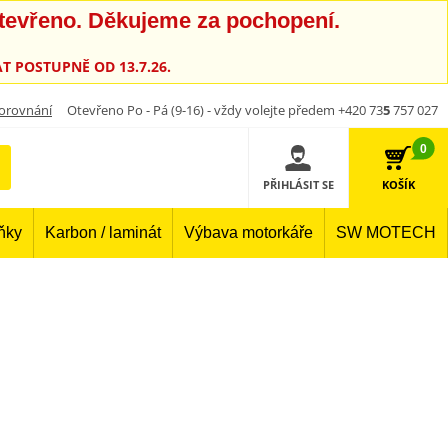
otevřeno. Děkujeme za pochopení.
T POSTUPNĚ OD 13.7.26.
orovnání
Otevřeno Po - Pá (9-16) - vždy volejte předem +420 73
5
757 027
0
PŘIHLÁSIT SE
KOŠÍK
lňky
Karbon / laminát
Výbava motorkáře
SW MOTECH