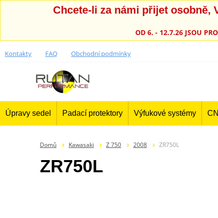
Chcete-li za námi přijet osobně
OD 6. - 12.7.26 JSOU 
Kontakty
FAQ
Obchodní podmínky
Úpravy sedel
Padací protektory
Výfukové systémy
CN
Domů
Kawasaki
Z 750
2008
ZR750L
ZR750L