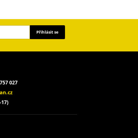
Přihlásit se
 757 027
an.cz
-17)