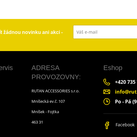
ít žádnou novinku ani akci -
ervis
ADRESA
Eshop
PROVOZOVNY:
+420 735
RUTAN ACCESSORIES s.r.o.
info@rut
Po - Pá (9
Mníšecká ev.č. 107
Mníšek - Fojtka
463 31
Facebook