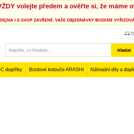
, VŽDY volejte předem a ověřte si, že máme 
PRODEJNA I E-SHOP ZAVŘENÉ. VAŠE OBJEDNÁVKY BUDEME VYŘIZOVA
P
Hledat
C doplňky
Brzdové kotouče ARASHI
Náhradní díly a dop