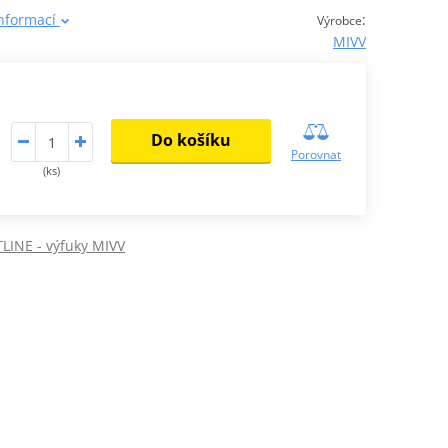
informací
:
Výrobce
MIVV
Do košíku
Porovnat
(ks)
LINE - výfuky MIVV