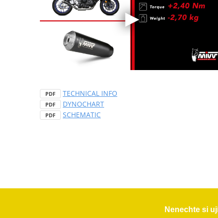
TECHNICAL INFO
PDF
DYNOCHART
PDF
SCHEMATIC
PDF
Nenechte si uj