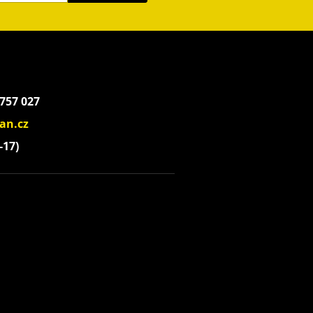
 757 027
an.cz
-17)