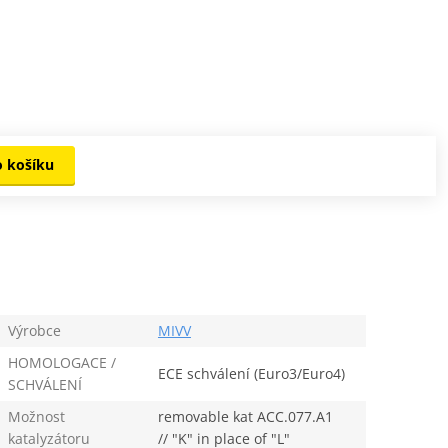
o košíku
Výrobce
MIVV
HOMOLOGACE /
ECE schválení (Euro3/Euro4)
SCHVÁLENÍ
Možnost
removable kat ACC.077.A1
katalyzátoru
// "K" in place of "L"