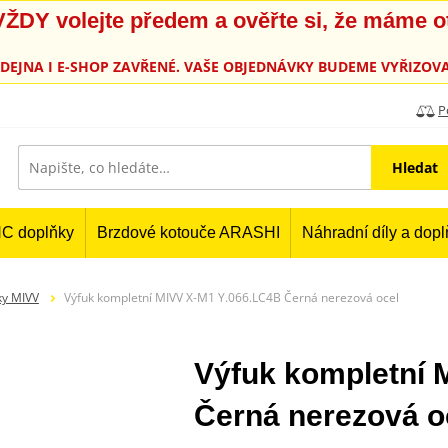
, VŽDY volejte předem a ověřte si, že máme 
PRODEJNA I E-SHOP ZAVŘENÉ. VAŠE OBJEDNÁVKY BUDEME VYŘIZOVA
P
Hledat
C doplňky
Brzdové kotouče ARASHI
Náhradní díly a dop
ky MIVV
Výfuk kompletní MIVV X-M1 Y.066.LC4B Černá nerezová ocel
Výfuk kompletní 
Černá nerezová o