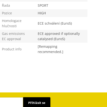
Řada
SPORT
Pozice
HIGH
Homologace
ECE schválení (Euro5)
hlučnosti
Gas emissions
ECE approved if optionally
EC approval
catalysed (Euro5)
[Remapping
Product info
recommended.]
Přihlásit se