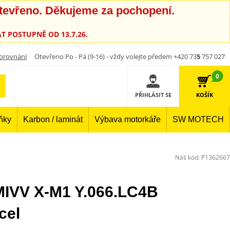
otevřeno. Děkujeme za pochopení.
T POSTUPNĚ OD 13.7.26.
orovnání
Otevřeno Po - Pá (9-16) - vždy volejte předem +420 73
5
757 027
0
PŘIHLÁSIT SE
KOŠÍK
lňky
Karbon / laminát
Výbava motorkáře
SW MOTECH
Náš kód:
P1362667
MIVV X-M1 Y.066.LC4B
cel