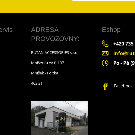
ervis
ADRESA
Eshop
PROVOZOVNY:
+420 735
RUTAN ACCESSORIES s.r.o.
info@rut
Po - Pá (9
Mníšecká ev.č. 107
Mníšek - Fojtka
463 31
Facebook