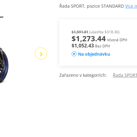
Řada SPORT, pozice STANDARD
Více 
$1,591.81
(ušetříte $318.36)
$1,273.44
Včetně DPH
$1,052.43
Bez DPH
Na objednávku
Zařazeno v kategoriích:
Řada SPORT