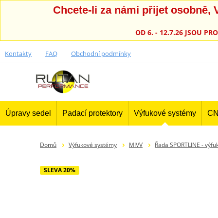
Chcete-li za námi přijet osobně
OD 6. - 12.7.26 JSOU 
Kontakty
FAQ
Obchodní podmínky
Úpravy sedel
Padací protektory
Výfukové systémy
CN
Domů
Výfukové systémy
MIVV
Řada SPORTLINE - výfu
SLEVA 20%