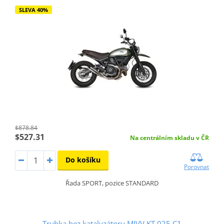
SLEVA 40%
$878.84
$527.31
Na centrálním skladu v ČR
Do košíku
Porovnat
Řada SPORT, pozice STANDARD
Trubka bez katalyzátoru MIVV KT.025.C1