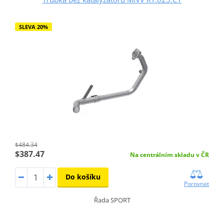
SLEVA 20%
$484.34
$387.47
Na centrálním skladu v ČR
Do košíku
Porovnat
Řada SPORT