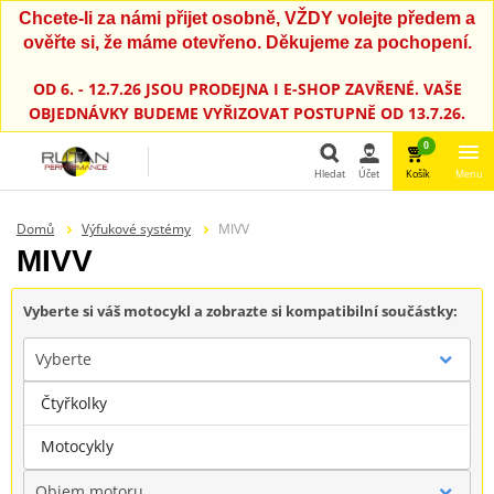
Chcete-li za námi přijet osobně, VŽDY volejte předem a
ověřte si, že máme otevřeno. Děkujeme za pochopení.
OD 6. - 12.7.26 JSOU PRODEJNA I E-SHOP ZAVŘENÉ. VAŠE
OBJEDNÁVKY BUDEME VYŘIZOVAT POSTUPNĚ OD 13.7.26.
0
Hledat
Účet
Košík
Menu
Hledat
Domů
Výfukové systémy
MIVV
MIVV
Vyberte si váš motocykl a zobrazte si kompatibilní součástky:
Vyberte
Čtyřkolky
Značka
Motocykly
Objem motoru