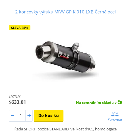
2 koncovky výfuku MIVV GP K.010.LXB Černá ocel
SLEVA 35%
$973.91
$633.01
Na centrálním skladu v ČR
Do košíku
Porovnat
Řada SPORT, pozice STANDARD, velikost d105, homologace