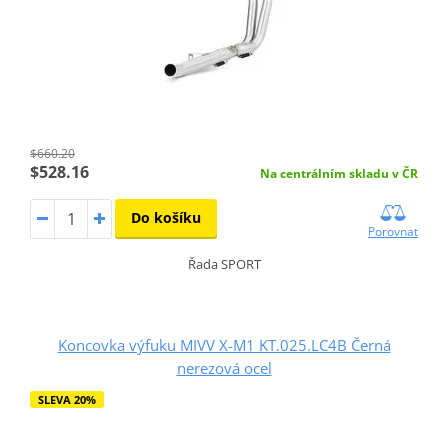
$660.20
$528.16
Na centrálním skladu v ČR
Do košíku
Porovnat
Řada SPORT
Koncovka výfuku MIVV X-M1 KT.025.LC4B Černá
nerezová ocel
SLEVA 20%