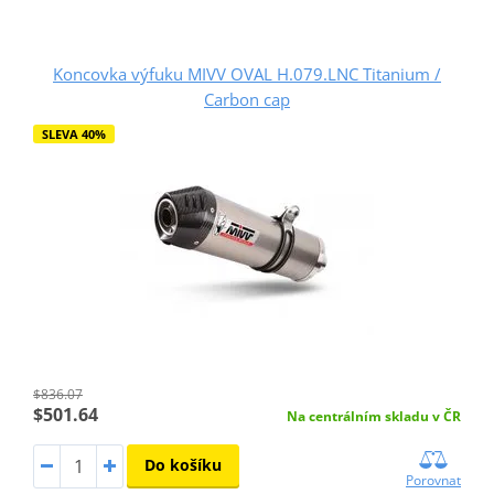
Koncovka výfuku MIVV OVAL H.079.LNC Titanium /
Carbon cap
SLEVA 40%
$836.07
$501.64
Na centrálním skladu v ČR
Do košíku
Porovnat