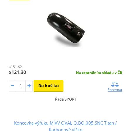
$151.62
$121.30
Na centrálním skladu v ČR
Do košíku
Porovnat
Řada SPORT
Koncovka výfuku MIVV OVAL Q.BO.005.SNC Titan /
Karbonové víčko