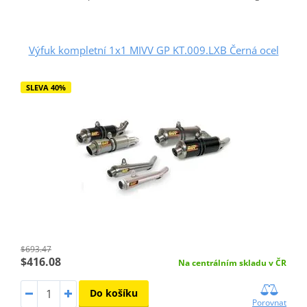
Výfuk kompletní 1x1 MIVV GP KT.009.LXB Černá ocel
SLEVA 40%
$693.47
$416.08
Na centrálním skladu v ČR
Do košíku
Porovnat