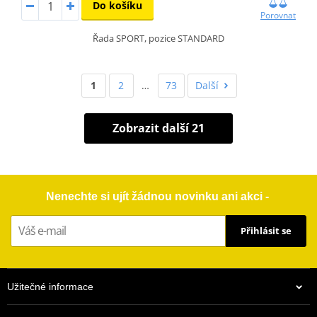
Do košíku
Porovnat
Řada SPORT, pozice STANDARD
1
2
…
73
Další
Zobrazit další 21
Nenechte si ujít žádnou novinku ani akci -
Přihlásit se
Užitečné informace