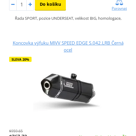
Do košíku
Porovnat
Řada SPORT, pozice UNDERSEAT, velikost BIG, homologace,
Koncovka výfuku MIVV SPEED EDGE S.042.LRB Černá
ocel
SLEVA 20%
$959.65