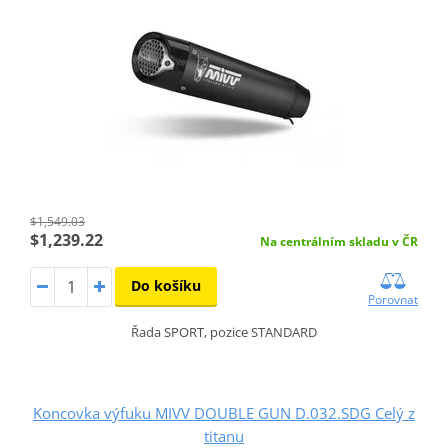
$1,549.03
$1,239.22
Na centrálním skladu v ČR
Do košíku
Porovnat
Řada SPORT, pozice STANDARD
Koncovka výfuku MIVV DOUBLE GUN D.032.SDG Celý z
titanu