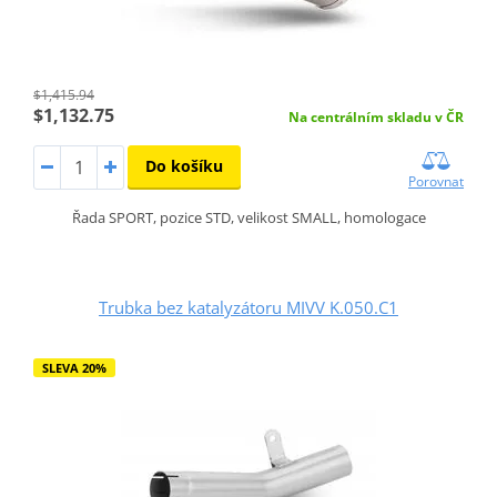
$1,415.94
$1,132.75
Na centrálním skladu v ČR
Do košíku
Porovnat
Řada SPORT, pozice STD, velikost SMALL, homologace
Trubka bez katalyzátoru MIVV K.050.C1
SLEVA 20%