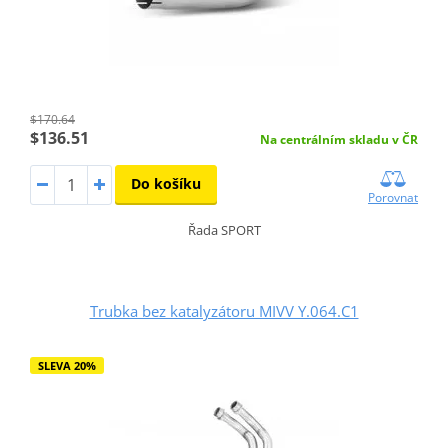
$170.64
$136.51
Na centrálním skladu v ČR
Do košíku
Porovnat
Řada SPORT
Trubka bez katalyzátoru MIVV Y.064.C1
SLEVA 20%