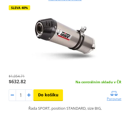
SLEVA 40%
$1,054.71
$632.82
Na centrálním skladu v ČR
Do košíku
Porovnat
Řada SPORT, position STANDARD, size BIG,