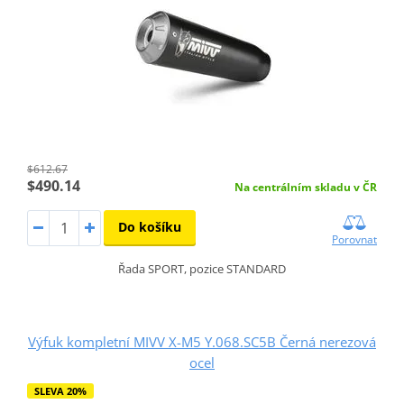
$612.67
$490.14
Na centrálním skladu v ČR
Do košíku
Porovnat
Řada SPORT, pozice STANDARD
Výfuk kompletní MIVV X-M5 Y.068.SC5B Černá nerezová
ocel
SLEVA 20%