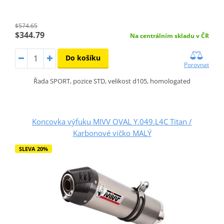
$574.65
$344.79
Na centrálním skladu v ČR
Do košíku
Porovnat
Řada SPORT, pozice STD, velikost d105, homologated
Koncovka výfuku MIVV OVAL Y.049.L4C Titan /
Karbonové víčko MALÝ
SLEVA 20%