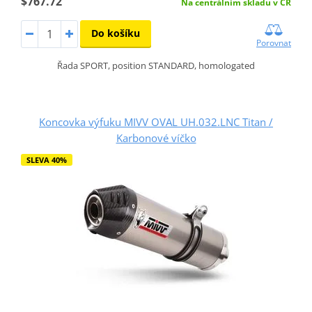
$767.72
Na centrálním skladu v ČR
Do košíku
Porovnat
Řada SPORT, position STANDARD, homologated
Koncovka výfuku MIVV OVAL UH.032.LNC Titan /
Karbonové víčko
SLEVA 40%