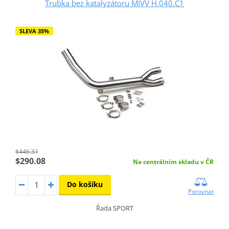
Trubka bez katalyzátoru MIVV H.040.C1
SLEVA 35%
$446.31
$290.08
Na centrálním skladu v ČR
Do košíku
Porovnat
Řada SPORT