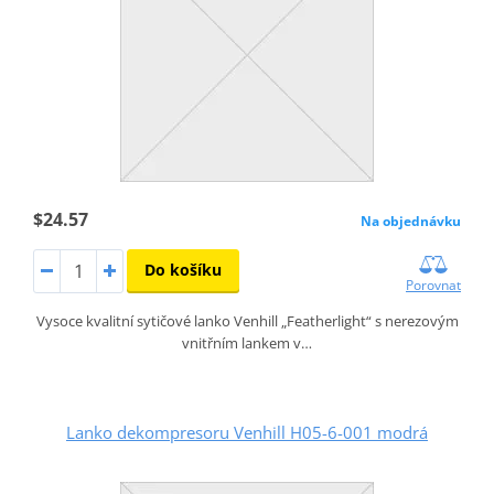
$24.57
Na objednávku
Do košíku
Porovnat
Vysoce kvalitní sytičové lanko Venhill „Featherlight“ s nerezovým
vnitřním lankem v…
Lanko dekompresoru Venhill H05-6-001 modrá