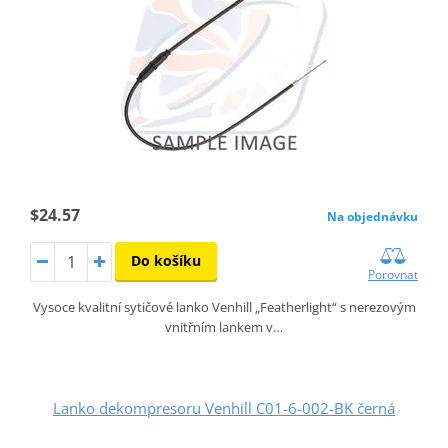
$24.57
Na objednávku
Do košíku
Porovnat
Vysoce kvalitní sytičové lanko Venhill „Featherlight“ s nerezovým
vnitřním lankem v…
Lanko dekompresoru Venhill C01-6-002-BK černá