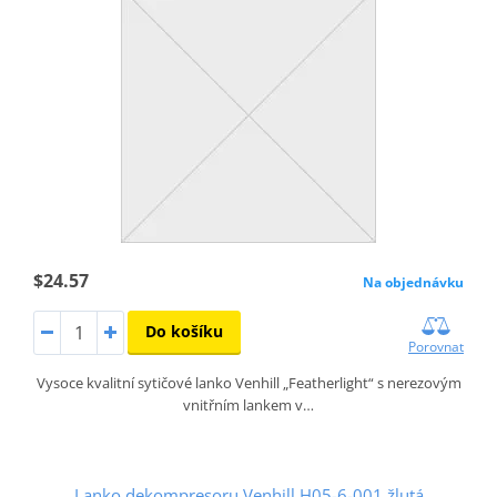
$24.57
Na objednávku
Do košíku
Porovnat
Vysoce kvalitní sytičové lanko Venhill „Featherlight“ s nerezovým
vnitřním lankem v…
Lanko dekompresoru Venhill H05-6-001 žlutá