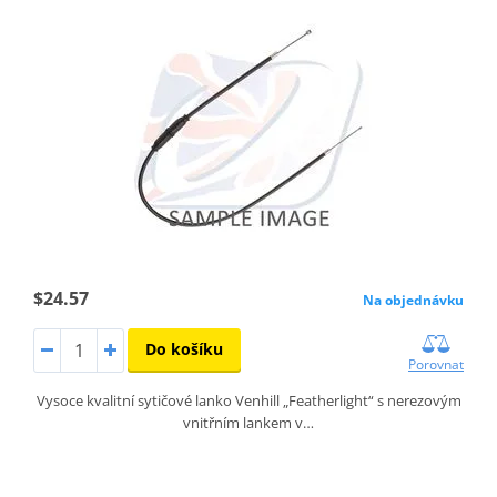
$24.57
Na objednávku
Do košíku
Porovnat
Vysoce kvalitní sytičové lanko Venhill „Featherlight“ s nerezovým
vnitřním lankem v…