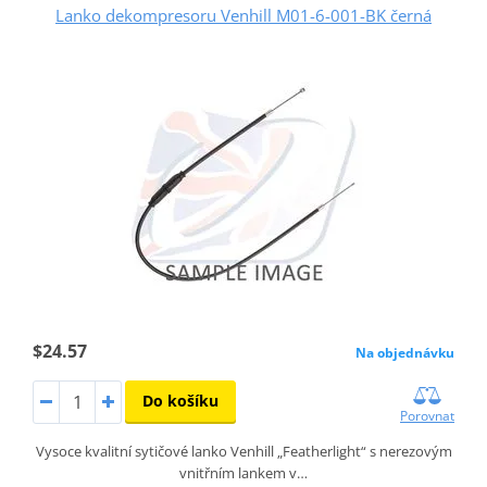
Lanko dekompresoru Venhill M01-6-001-BK černá
$24.57
Na objednávku
Do košíku
Porovnat
Vysoce kvalitní sytičové lanko Venhill „Featherlight“ s nerezovým
vnitřním lankem v…