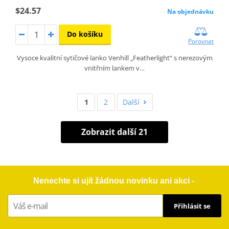
$24.57
Na objednávku
Do košíku
Porovnat
Vysoce kvalitní sytičové lanko Venhill „Featherlight“ s nerezovým
vnitřním lankem v…
1
2
Další
Zobrazit další 21
Nenechte si ujít žádnou novinku ani akci -
Přihlásit se