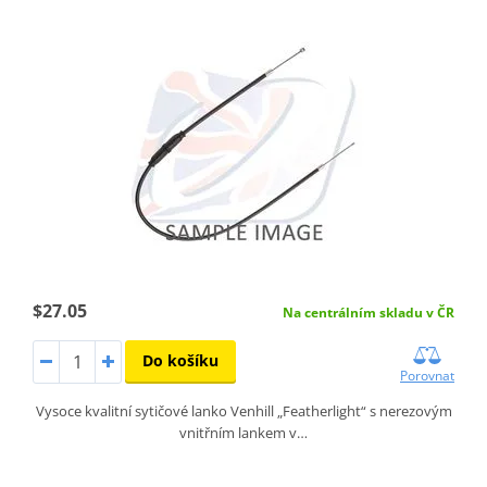
$27.05
Na centrálním skladu v ČR
Do košíku
Porovnat
Vysoce kvalitní sytičové lanko Venhill „Featherlight“ s nerezovým
vnitřním lankem v…