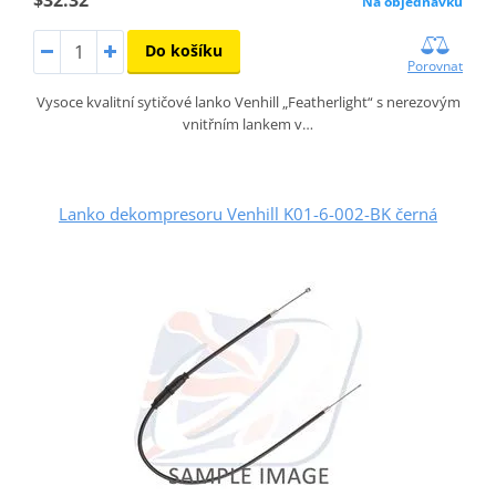
Na objednávku
Do košíku
Porovnat
Vysoce kvalitní sytičové lanko Venhill „Featherlight“ s nerezovým
vnitřním lankem v…
Lanko dekompresoru Venhill K01-6-002-BK černá