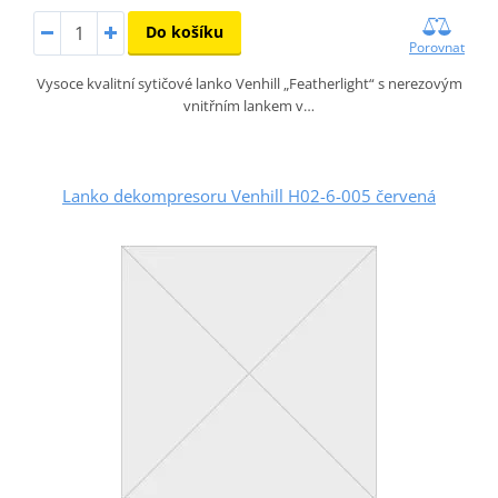
Do košíku
Porovnat
Vysoce kvalitní sytičové lanko Venhill „Featherlight“ s nerezovým
vnitřním lankem v…
Lanko dekompresoru Venhill H02-6-005 červená