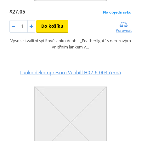
$27.05
Na objednávku
Do košíku
Porovnat
Vysoce kvalitní sytičové lanko Venhill „Featherlight“ s nerezovým
vnitřním lankem v…
Lanko dekompresoru Venhill H02-6-004 černá