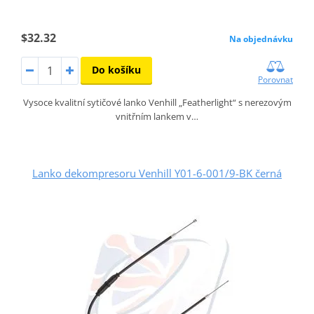
$32.32
Na objednávku
Do košíku
Porovnat
Vysoce kvalitní sytičové lanko Venhill „Featherlight“ s nerezovým
vnitřním lankem v…
Lanko dekompresoru Venhill Y01-6-001/9-BK černá