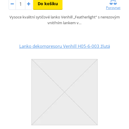
Do košíku
Porovnat
Vysoce kvalitní sytičové lanko Venhill „Featherlight“ s nerezovým
vnitřním lankem v…
Lanko dekompresoru Venhill H05-6-003 žlutá