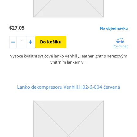
$27.05
Na objednávku
Do košíku
Porovnat
Vysoce kvalitní sytičové lanko Venhill „Featherlight“ s nerezovým
vnitřním lankem v…
Lanko dekompresoru Venhill H02-6-004 červená