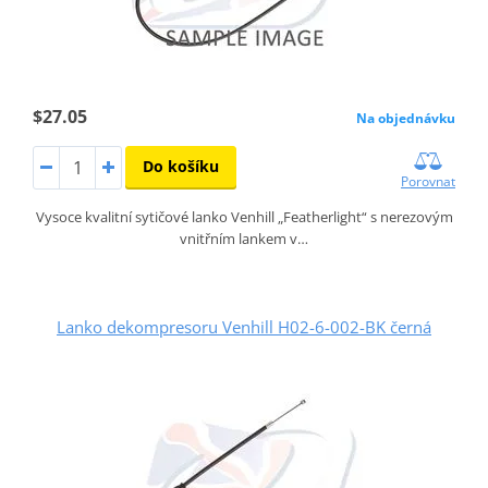
$27.05
Na objednávku
Do košíku
Porovnat
Vysoce kvalitní sytičové lanko Venhill „Featherlight“ s nerezovým
vnitřním lankem v…
Lanko dekompresoru Venhill H02-6-002-BK černá