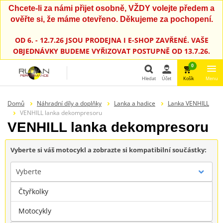
Chcete-li za námi přijet osobně, VŽDY volejte předem a
ověřte si, že máme otevřeno. Děkujeme za pochopení.
OD 6. - 12.7.26 JSOU PRODEJNA I E-SHOP ZAVŘENÉ. VAŠE
OBJEDNÁVKY BUDEME VYŘIZOVAT POSTUPNĚ OD 13.7.26.
0
Hledat
Účet
Košík
Menu
Hledat
Domů
Náhradní díly a doplňky
Lanka a hadice
Lanka VENHILL
VENHILL lanka dekompresoru
VENHILL lanka dekompresoru
Vyberte si váš motocykl a zobrazte si kompatibilní součástky:
Vyberte
Čtyřkolky
Značka
Motocykly