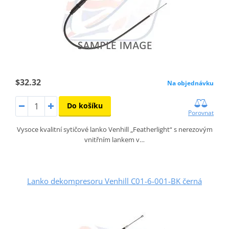
$32.32
Na objednávku
Do košíku
Porovnat
Vysoce kvalitní sytičové lanko Venhill „Featherlight“ s nerezovým
vnitřním lankem v…
Lanko dekompresoru Venhill C01-6-001-BK černá