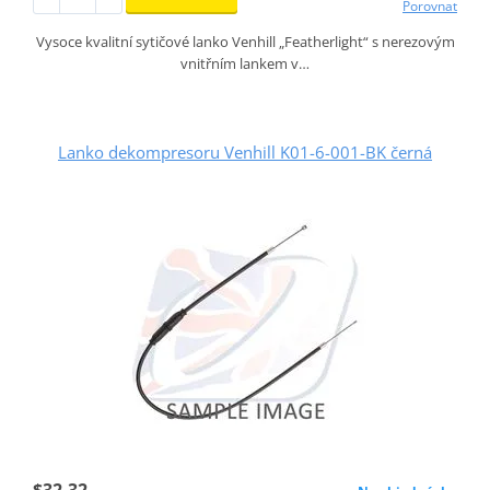
Porovnat
Vysoce kvalitní sytičové lanko Venhill „Featherlight“ s nerezovým
vnitřním lankem v…
Lanko dekompresoru Venhill K01-6-001-BK černá
$32.32