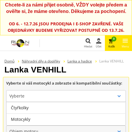
Chcete-li za námi přijet osobně, VŽDY volejte předem a
ověřte si, že máme otevřeno. Děkujeme za pochopení.
OD 6. - 12.7.26 JSOU PRODEJNA I E-SHOP ZAVŘENÉ. VAŠE
OBJEDNÁVKY BUDEME VYŘIZOVAT POSTUPNĚ OD 13.7.26.
0
Hledat
Účet
Košík
Menu
Hledat
Domů
Náhradní díly a doplňky
Lanka a hadice
Lanka VENHILL
Lanka VENHILL
Vyberte si váš motocykl a zobrazte si kompatibilní součástky:
Vyberte
Čtyřkolky
Značka
Motocykly
Objem motoru