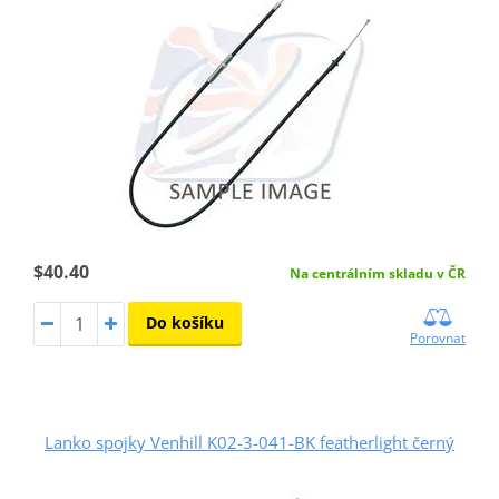
$40.40
Na centrálním skladu v ČR
Do košíku
Porovnat
Lanko spojky Venhill K02-3-041-BK featherlight černý