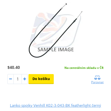
$40.40
Na centrálním skladu v ČR
Do košíku
Porovnat
Lanko spojky Venhill K02-3-043-BK featherlight černý