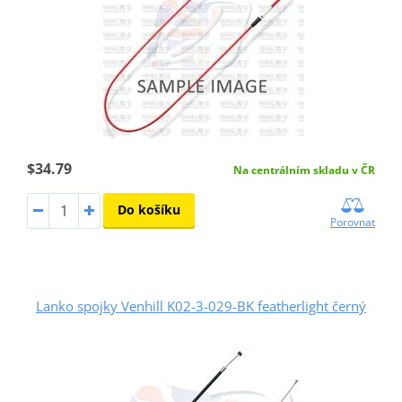
$34.79
Na centrálním skladu v ČR
Do košíku
Porovnat
Lanko spojky Venhill K02-3-029-BK featherlight černý