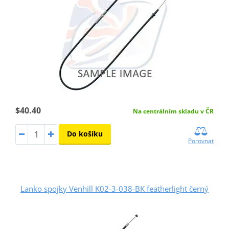
$40.40
Na centrálním skladu v ČR
Do košíku
Porovnat
Lanko spojky Venhill K02-3-038-BK featherlight černý