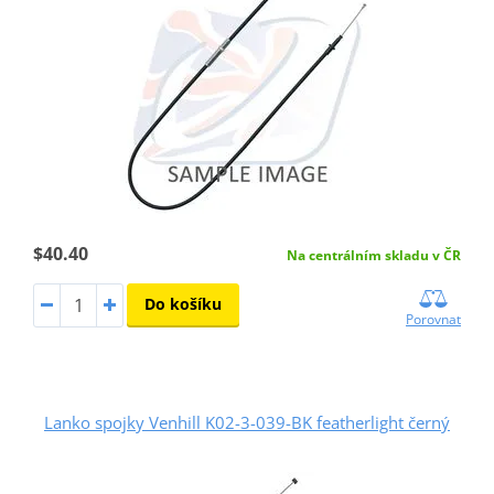
$40.40
Na centrálním skladu v ČR
Do košíku
Porovnat
Lanko spojky Venhill K02-3-039-BK featherlight černý