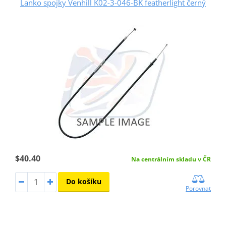
Lanko spojky Venhill K02-3-046-BK featherlight černý
$40.40
Na centrálním skladu v ČR
Do košíku
Porovnat