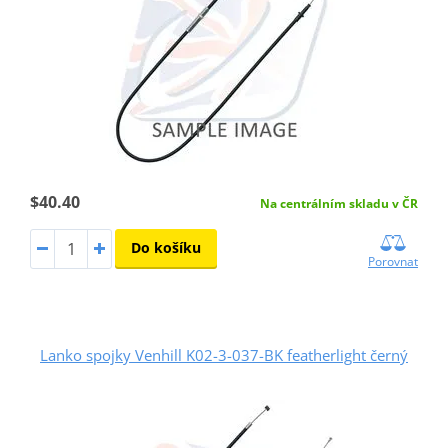
$40.40
Na centrálním skladu v ČR
Do košíku
Porovnat
Lanko spojky Venhill K02-3-037-BK featherlight černý