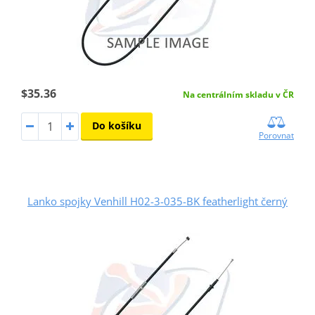
$35.36
Na centrálním skladu v ČR
Do košíku
Porovnat
Lanko spojky Venhill H02-3-035-BK featherlight černý