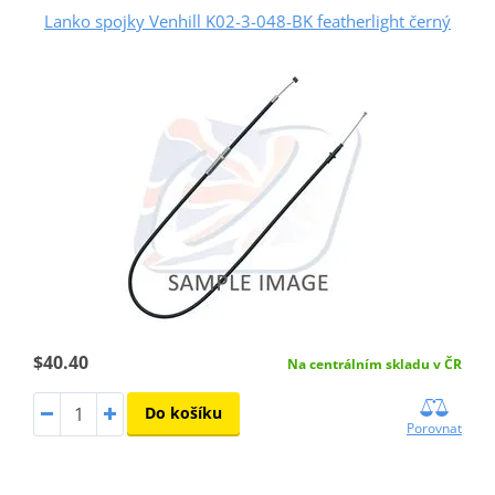
Lanko spojky Venhill K02-3-048-BK featherlight černý
$40.40
Na centrálním skladu v ČR
Do košíku
Porovnat