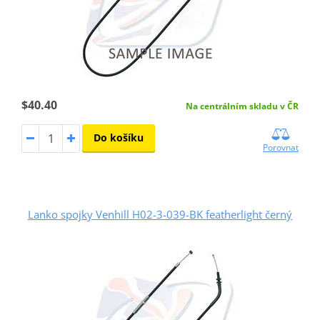
$40.40
Na centrálním skladu v ČR
Do košíku
Porovnat
Lanko spojky Venhill H02-3-039-BK featherlight černý