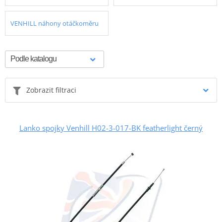
VENHILL náhony otáčkoměru
Zobrazit filtraci
Lanko spojky Venhill H02-3-017-BK featherlight černý