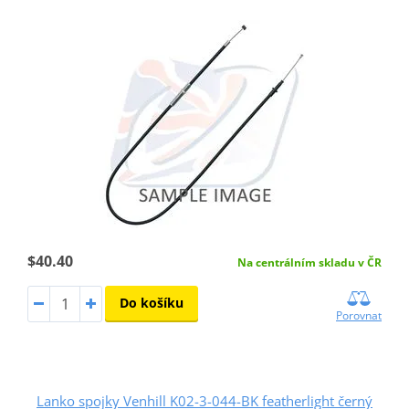
$40.40
Na centrálním skladu v ČR
Do košíku
Porovnat
Lanko spojky Venhill K02-3-044-BK featherlight černý