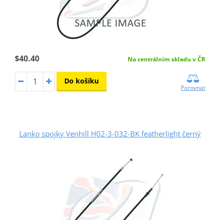
$40.40
Na centrálním skladu v ČR
Do košíku
Porovnat
Lanko spojky Venhill H02-3-032-BK featherlight černý