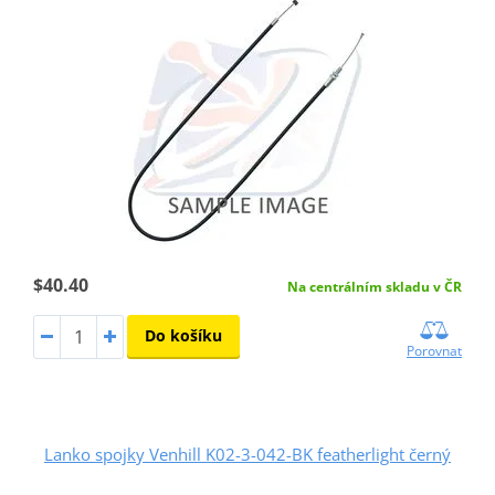
$40.40
Na centrálním skladu v ČR
Do košíku
Porovnat
Lanko spojky Venhill K02-3-042-BK featherlight černý