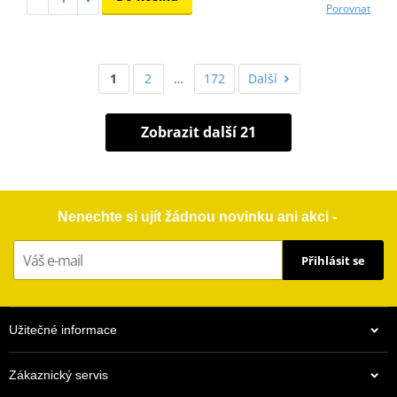
Porovnat
1
2
…
172
Další
Zobrazit další 21
Nenechte si ujít žádnou novinku ani akci -
Přihlásit se
Užitečné informace
Zákaznický servis