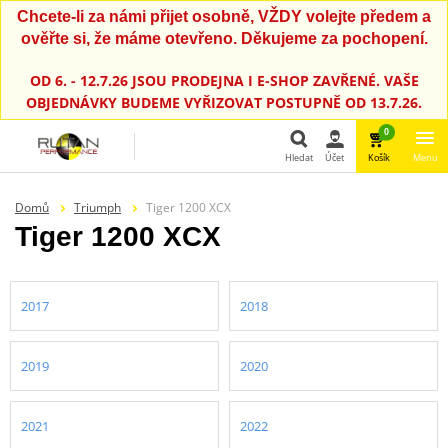
Chcete-li za námi přijet osobně, VŽDY volejte předem a
ověřte si, že máme otevřeno. Děkujeme za pochopení.
OD 6. - 12.7.26 JSOU PRODEJNA I E-SHOP ZAVŘENÉ. VAŠE
OBJEDNÁVKY BUDEME VYŘIZOVAT POSTUPNĚ OD 13.7.26.
0
Hledat
Účet
Košík
Menu
Hledat
Domů
Triumph
Tiger 1200 XCX
Tiger 1200 XCX
2017
2018
2019
2020
2021
2022