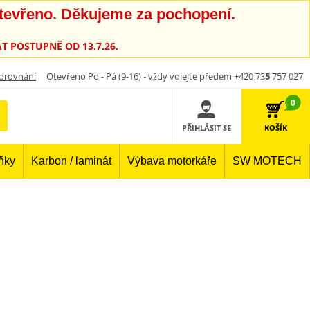
otevřeno. Děkujeme za pochopení.
T POSTUPNĚ OD 13.7.26.
orovnání
Otevřeno Po - Pá (9-16) - vždy volejte předem +420 73
5
757 027
0
PŘIHLÁSIT SE
KOŠÍK
lňky
Karbon / laminát
Výbava motorkáře
SW MOTECH