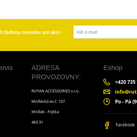
ít žádnou novinku ani akci -
ervis
ADRESA
Eshop
PROVOZOVNY:
+420 735
RUTAN ACCESSORIES s.r.o.
info@rut
Po - Pá (9
Mníšecká ev.č. 107
Mníšek - Fojtka
463 31
Facebook