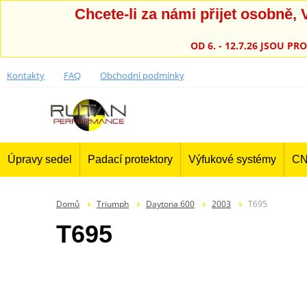
Chcete-li za námi přijet osobně
OD 6. - 12.7.26 JSOU 
Kontakty
FAQ
Obchodní podmínky
Úpravy sedel
Padací protektory
Výfukové systémy
CN
Domů
Triumph
Daytona 600
2003
T695
T695