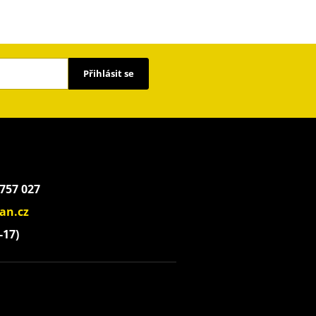
Přihlásit se
 757 027
an.cz
-17)