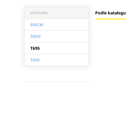
Podle katalogu
KATEGORIE
806LW
595N
T695
T695