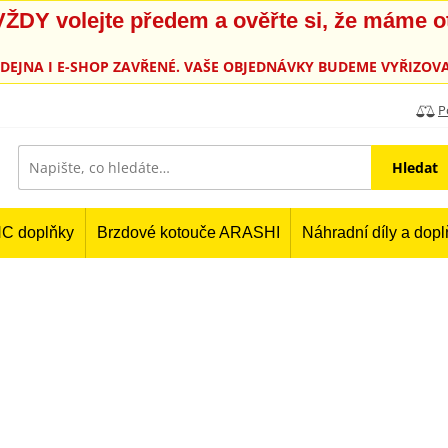
, VŽDY volejte předem a ověřte si, že máme 
PRODEJNA I E-SHOP ZAVŘENÉ. VAŠE OBJEDNÁVKY BUDEME VYŘIZOVA
P
Hledat
C doplňky
Brzdové kotouče ARASHI
Náhradní díly a dop