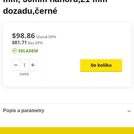
dozadu,černé
$98.86
Včetně DPH
$81.71
Bez DPH
SKLADEM
Do košíku
(sada)
Popis a parametry
Zadní část řídítek s Ø 22 mm
Pokud máte potíže dosáhnout na řídítka, měli byste zvážit nákup