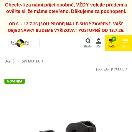
Chcete-li za námi přijet osobně, VŽDY volejte předem a
ověřte si, že máme otevřeno. Děkujeme za pochopení.
OD 6. - 12.7.26 JSOU PRODEJNA I E-SHOP ZAVŘENÉ. VAŠE
OBJEDNÁVKY BUDEME VYŘIZOVAT POSTUPNĚ OD 13.7.26.
0
Hledat
Účet
Košík
Menu
Hledat
Domů
SW MOTECH
Náš kód:
P1758443
NOVINKA