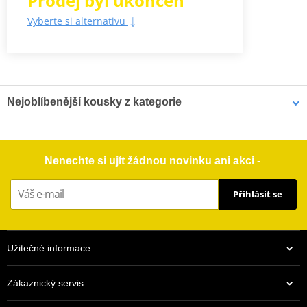
Prodej byl ukončen
Vyberte si alternativu
Nejoblíbenější kousky z kategorie
Sada vodítko řetězu /
Sada vodítko řetězu /
Nenechte si ujít žádnou novinku ani akci -
lízátko řetězu POLISPORT
lízátko řetězu POLISPORT
90584 černý
90592 černý
Přihlásit se
Užitečné informace
Zákaznický servis