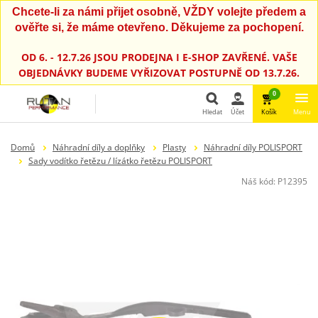
Chcete-li za námi přijet osobně, VŽDY volejte předem a
ověřte si, že máme otevřeno. Děkujeme za pochopení.
OD 6. - 12.7.26 JSOU PRODEJNA I E-SHOP ZAVŘENÉ. VAŠE
OBJEDNÁVKY BUDEME VYŘIZOVAT POSTUPNĚ OD 13.7.26.
0
Hledat
Účet
Košík
Menu
Hledat
Domů
Náhradní díly a doplňky
Plasty
Náhradní díly POLISPORT
Sady vodítko řetězu / lízátko řetězu POLISPORT
Náš kód:
P12395