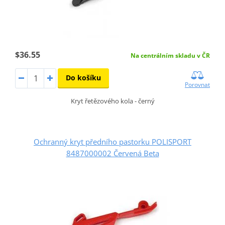
$36.55
Na centrálním skladu v ČR
Do košíku
Porovnat
Kryt řetězového kola - černý
Ochranný kryt předního pastorku POLISPORT
8487000002 Červená Beta