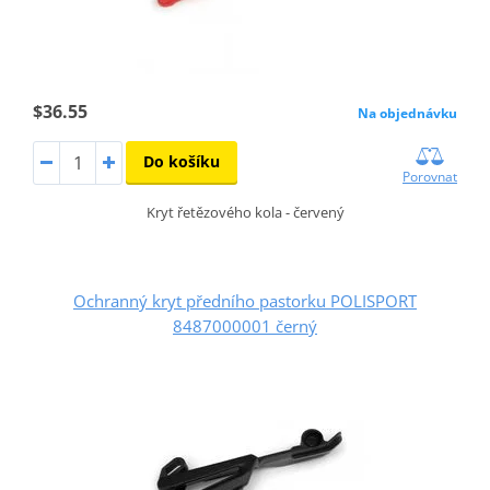
$36.55
Na objednávku
Do košíku
Porovnat
Kryt řetězového kola - červený
Ochranný kryt předního pastorku POLISPORT
8487000001 černý