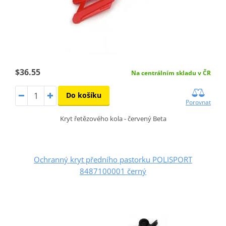
$36.55
Na centrálním skladu v ČR
Do košíku
Porovnat
Kryt řetězového kola - červený Beta
Ochranný kryt předního pastorku POLISPORT
8487100001 černý