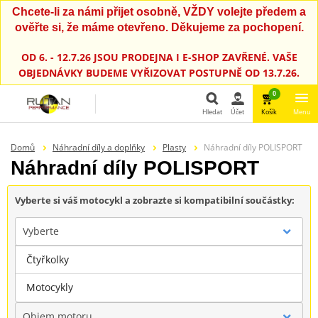
Chcete-li za námi přijet osobně, VŽDY volejte předem a
ověřte si, že máme otevřeno. Děkujeme za pochopení.
OD 6. - 12.7.26 JSOU PRODEJNA I E-SHOP ZAVŘENÉ. VAŠE
OBJEDNÁVKY BUDEME VYŘIZOVAT POSTUPNĚ OD 13.7.26.
0
Hledat
Účet
Košík
Menu
Hledat
Domů
Náhradní díly a doplňky
Plasty
Náhradní díly POLISPORT
Náhradní díly POLISPORT
Vyberte si váš motocykl a zobrazte si kompatibilní součástky:
Vyberte
Čtyřkolky
Značka
Motocykly
Objem motoru