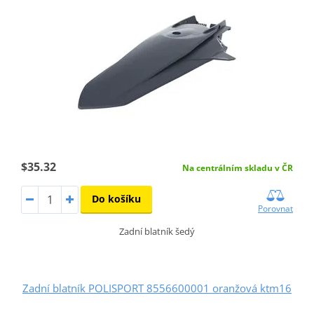
$35.32
Na centrálním skladu v ČR
Do košíku
Porovnat
Zadní blatník šedý
Zadní blatník POLISPORT 8556600001 oranžová ktm16