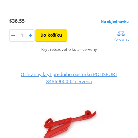
$36.55
Na objednávku
Do košíku
Porovnat
Kryt řetězového kola - červený
Ochranný kryt předního pastorku POLISPORT
8486900002 červená