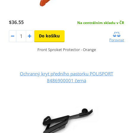
$36.55
Na centrálním skladu v ČR
Do košíku
Porovnat
Front Sproket Protector - Orange
Ochranný kryt předního pastorku POLISPORT
8486900001 černá