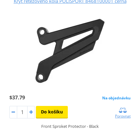
Kryt řetězového kola POLISPORT 8468100001 černá
$37.79
Na objednávku
Do košíku
Porovnat
Front Sproket Protector - Black