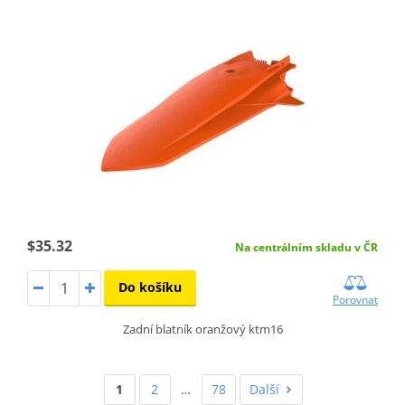
$35.32
Na centrálním skladu v ČR
Do košíku
Porovnat
Zadní blatník oranžový ktm16
1
2
…
78
Další