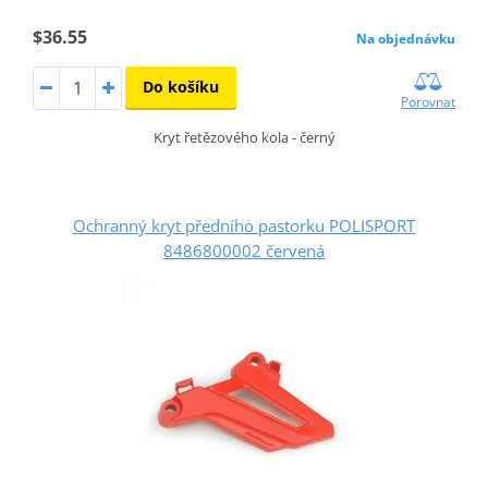
$36.55
Na objednávku
Do košíku
Porovnat
Kryt řetězového kola - černý
Ochranný kryt předního pastorku POLISPORT
8486800002 červená