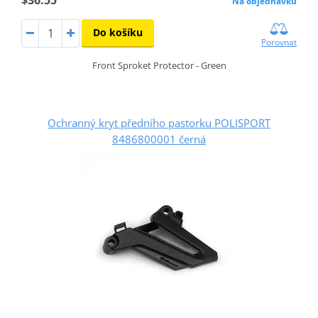
$36.55
Na objednávku
Do košíku
Porovnat
Front Sproket Protector - Green
Ochranný kryt předního pastorku POLISPORT
8486800001 černá