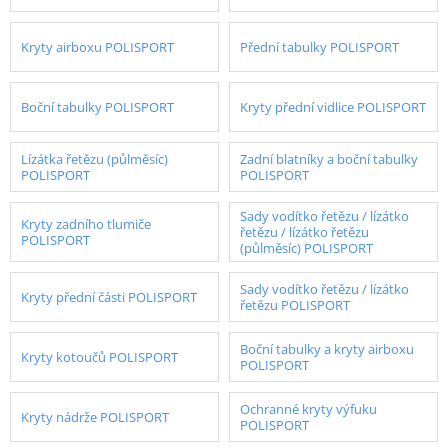
Kryty airboxu POLISPORT
Přední tabulky POLISPORT
Boční tabulky POLISPORT
Kryty přední vidlice POLISPORT
Lízátka řetězu (půlměsíc)
Zadní blatníky a boční tabulky
POLISPORT
POLISPORT
Sady vodítko řetězu / lízátko
Kryty zadního tlumiče
řetězu / lízátko řetězu
POLISPORT
(půlměsíc) POLISPORT
Sady vodítko řetězu / lízátko
Kryty přední části POLISPORT
řetězu POLISPORT
Boční tabulky a kryty airboxu
Kryty kotoučů POLISPORT
POLISPORT
Ochranné kryty výfuku
Kryty nádrže POLISPORT
POLISPORT