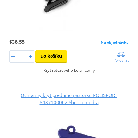
$36.55
Na objednávku
Do košíku
Porovnat
Kryt řetězového kola - černý
Ochranný kryt předního pastorku POLISPORT
8487100002 Sherco modrá