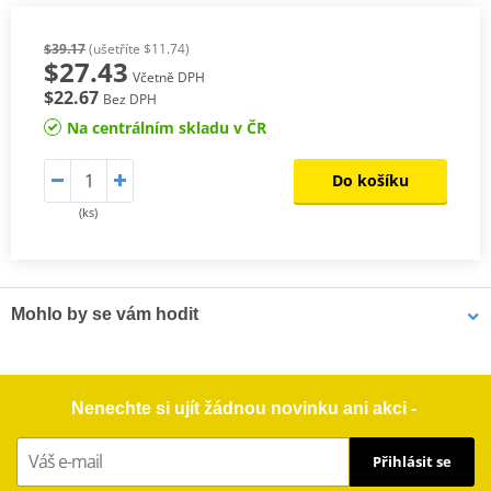
$39.17
(ušetříte $11.74)
$27.43
Včetně DPH
$22.67
Bez DPH
Na centrálním skladu v ČR
Do košíku
(ks)
Mohlo by se vám hodit
LOCTITE 603 LOCTITE 1971545 10 ml
Nenechte si ujít žádnou novinku ani akci -
Přihlásit se