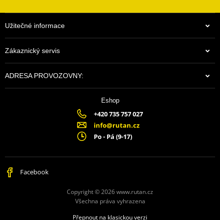
Užitečné informace
Zákaznický servis
ADRESA PROVOZOVNY:
Eshop
$19.35
+420 735 757 027
Na centrálním skladu v ČR
info@rutan.cz
Po - Pá (9-17)
Facebook
Copyright © 2026 www.rutan.cz
Všechna práva vyhrazena
Přepnout na klasickou verzi