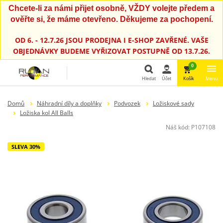
Chcete-li za námi přijet osobně, VŽDY volejte předem a
ověřte si, že máme otevřeno. Děkujeme za pochopení.
OD 6. - 12.7.26 JSOU PRODEJNA I E-SHOP ZAVŘENÉ. VAŠE
OBJEDNÁVKY BUDEME VYŘIZOVAT POSTUPNĚ OD 13.7.26.
0
Hledat
Účet
Košík
Menu
Hledat
Domů
Náhradní díly a doplňky
Podvozek
Ložiskové sady
Ložiska kol All Balls
Náš kód:
P107108
SLEVA 30%