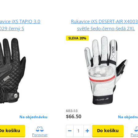
avice iXS TAPIO 3.0
Rukavice iXS DESERT-AIR X400
029 černý S
světle šedo-černo-šedá 2XL
SLEVA 20%
$83.13
$66.50
Na objednávku
Na objedn
Do košíku
Do košíku
Porovnat
Por