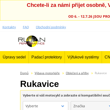
Chcete-li za námi přijet osobně
OD 6. - 12.7.26 JSOU 
Kontakty
FAQ
Obchodní podmínky
Úpravy sedel
Padací protektory
Výfukové systémy
CN
Domů
Výbava motorkáře
Oblečení a přilby
Rukavice
Rukavice
Vyberte si váš motocykl a zobrazte si kompatibilní sou
Vyberte
Značka