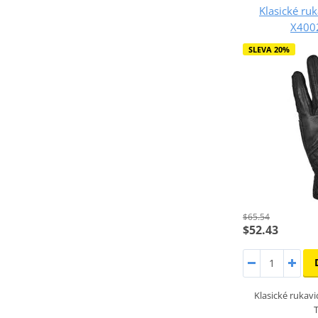
Klasické ruk
X400
SLEVA 20%
$65.54
$52.43
Klasické rukav
T