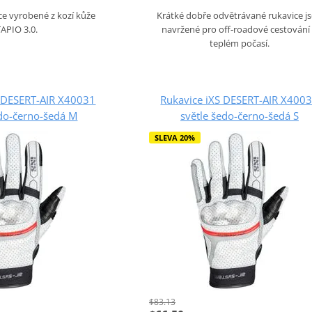
ice vyrobené z kozí kůže
Krátké dobře odvětrávané rukavice j
APIO 3.0.
navržené pro off-roadové cestování
teplém počasí.
S DESERT-AIR X40031
Rukavice iXS DESERT-AIR X400
edo-černo-šedá M
světle šedo-černo-šedá S
SLEVA 20%
$83.13