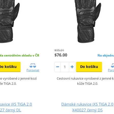
$95.01
$76.00
Na centrálním skladu v ČR
Na objedn
Do košíku
Do košíku
Porovnat
Por
ce vyrobené z jemné kozí
Cestovní rukavice vyrobené z jemné k
že TIGA 2.0.
kůže TIGA 2.0.
avice iXS TIGA 2.0
Dámské rukavice iXS TIGA 2.0
27 černý DL
X40027 černý DS