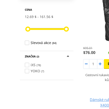
CENA
12.69 $
161.56 $
Slevová akce
(84)
$95.01
$76.00
ZNAČKA
(2)
iXS
(78)
YOKO
(7)
Cestovní rukavi
ků
Dámské ruk
X400