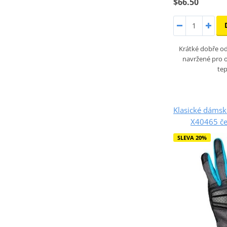
$66.50
Krátké dobře od
navržené pro o
tep
Klasické dámsk
X40465 če
SLEVA 20%