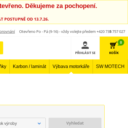
otevřeno. Děkujeme za pochopení.
T POSTUPNĚ OD 13.7.26.
orovnání
Otevřeno Po - Pá (9-16) - vždy volejte předem +420 73
5
757 027
0
PŘIHLÁSIT SE
KOŠÍK
lňky
Karbon / laminát
Výbava motorkáře
SW MOTECH
Vyhledat
ok výroby