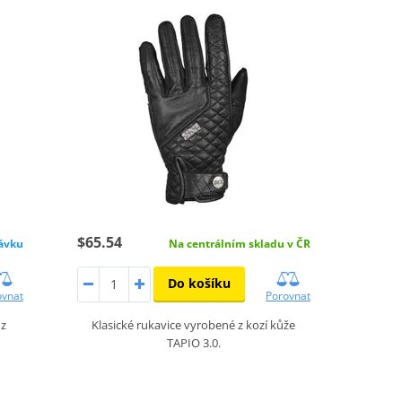
$65.54
ávku
Na centrálním skladu v ČR
Do košíku
ovnat
Porovnat
 z
Klasické rukavice vyrobené z kozí kůže
TAPIO 3.0.