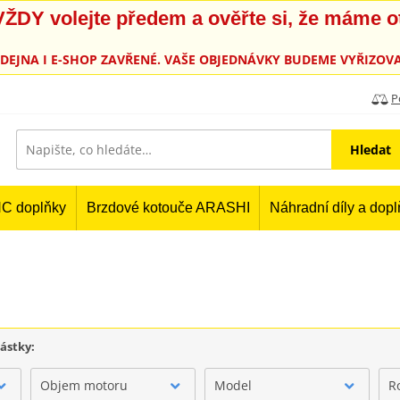
, VŽDY volejte předem a ověřte si, že máme 
PRODEJNA I E-SHOP ZAVŘENÉ. VAŠE OBJEDNÁVKY BUDEME VYŘIZOVA
P
Hledat
C doplňky
Brzdové kotouče ARASHI
Náhradní díly a dop
částky:
Objem motoru
Model
R