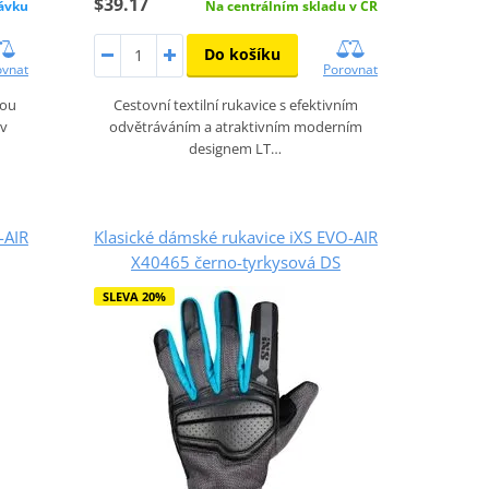
$39.17
ávku
Na centrálním skladu v ČR
Do košíku
ovnat
Porovnat
sou
Cestovní textilní rukavice s efektivním
 v
odvětráváním a atraktivním moderním
designem LT…
-AIR
Klasické dámské rukavice iXS EVO-AIR
X40465 černo-tyrkysová DS
SLEVA 20%