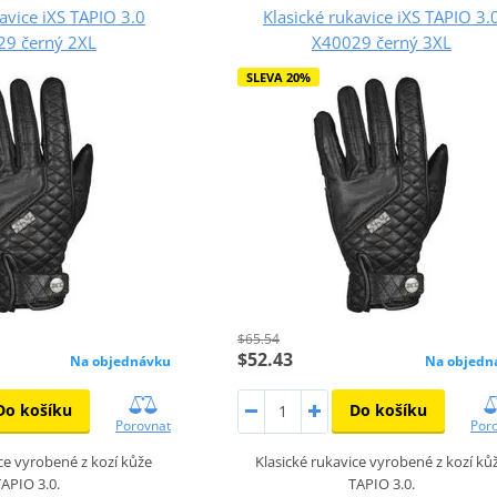
avice iXS TAPIO 3.0
Klasické rukavice iXS TAPIO 3.
29 černý 2XL
X40029 černý 3XL
SLEVA 20%
$65.54
$52.43
Na objednávku
Na objedn
Do košíku
Do košíku
Porovnat
Por
ice vyrobené z kozí kůže
Klasické rukavice vyrobené z kozí ků
APIO 3.0.
TAPIO 3.0.