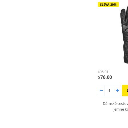
SLEVA 20%
$95.01
$76.00
Dámské cestov
jemné ko