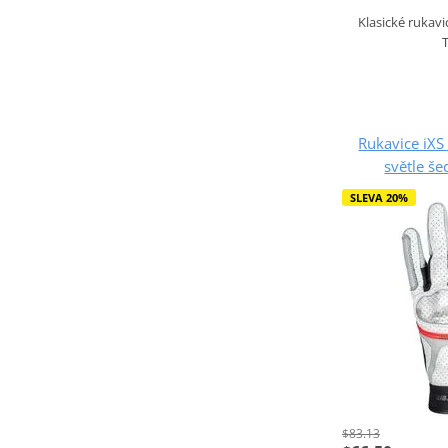
Klasické rukav
T
Rukavice iX
světle š
SLEVA 20%
$83.13