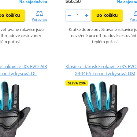
$66.50
Na objednávku
Na objedn
Do košíku
Do košíku
Porovnat
Por
větrávané rukavice jsou
Krátké dobře odvětrávané rukavice j
ff-roadové cestování v
navržené pro off-roadové cestování
lém počasí.
teplém počasí.
é rukavice iXS EVO-AIR
Klasické dámské rukavice iXS EVO
rno-tyrkysová DL
X40465 černo-tyrkysová DM
SLEVA 20%