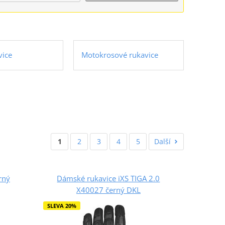
vice
Motokrosové rukavice
1
2
3
4
5
Další
rný
Dámské rukavice iXS TIGA 2.0
X40027 černý DKL
SLEVA 20%