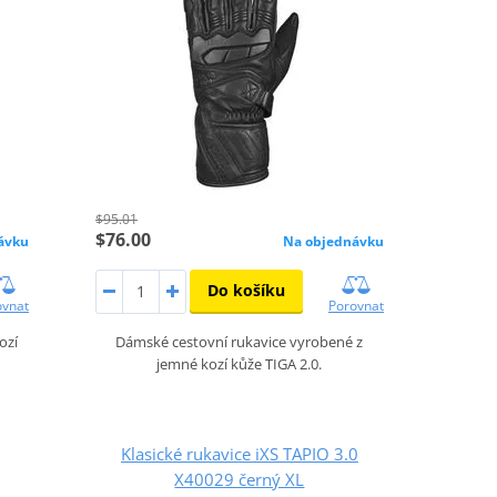
$95.01
$76.00
ávku
Na objednávku
Do košíku
ovnat
Porovnat
ozí
Dámské cestovní rukavice vyrobené z
jemné kozí kůže TIGA 2.0.
Klasické rukavice iXS TAPIO 3.0
X40029 černý XL