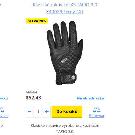
0
Klasické rukavice iXS TAPIO 3.0
X40029 černý 4XL
SLEVA 20%
$65.54
$52.43
ávku
Na objednávku
Do košíku
ovnat
Porovnat
že
Klasické rukavice vyrobené z kozí kůže
TAPIO 3.0.