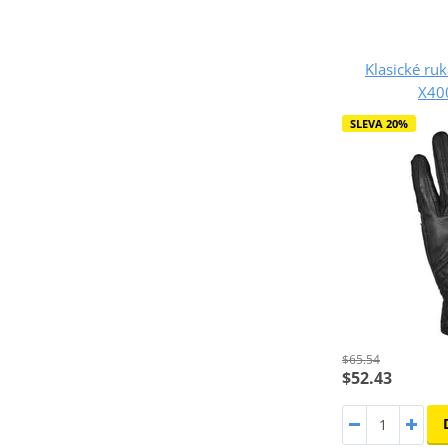
Klasické ruk
X40
SLEVA 20%
$65.54
$52.43