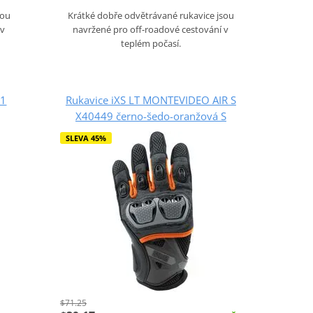
sou
Krátké dobře odvětrávané rukavice jsou
 v
navržené pro off-roadové cestování v
teplém počasí.
31
Rukavice iXS LT MONTEVIDEO AIR S
X40449 černo-šedo-oranžová S
SLEVA 45%
$71.25