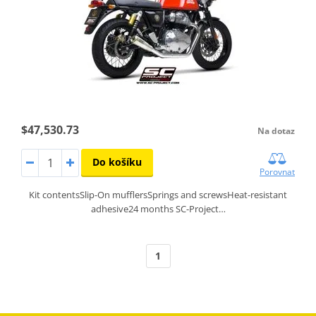
$47,530.73
Na dotaz
Do košíku
Porovnat
Kit contentsSlip-On mufflersSprings and screwsHeat-resistant
adhesive24 months SC-Project…
1