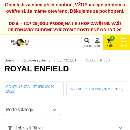
Chcete-li za námi přijet osobně, VŽDY volejte předem a
ověřte si, že máme otevřeno. Děkujeme za pochopení.
OD 6. - 12.7.26 JSOU PRODEJNA I E-SHOP ZAVŘENÉ. VAŠE
OBJEDNÁVKY BUDEME VYŘIZOVAT POSTUPNĚ OD 13.7.26.
0
Hledat
Účet
Košík
Menu
Hledat
Domů
Výfukové systémy
SC PROJECT.
ROYAL ENFIELD
ROYAL ENFIELD
CONTINENTAL GT 650 (2019 -
INTERCEPTOR 650 (2019 - 2022)
2022)
Zobrazit filtraci