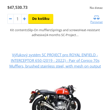
$47,530.73
Na dotaz
Do košíku
Porovnat
Kit contentsSlip-On mufflersSprings and screwsHeat-resistant
adhesive24 months SC-Project…
Výfukový systém SC PROJECT pro ROYAL ENFIELD -
INTERCEPTOR 650 (2019 - 2022) - Pair of Conico 70s
Mufflers, brushed stainless steel, with mesh on output