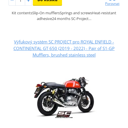
Porovnat
Kit contentsSlip-On mufflersSprings and screwsHeat-resistant
adhesive24 months SC-Project…
Výfukový systém SC PROJECT pro ROYAL ENFIELD -
CONTINENTAL GT 650 (2019 - 2022) - Pair of S1-GP
Mufflers, brushed stainless steel