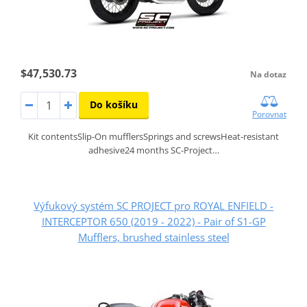
$47,530.73
Na dotaz
Do košíku
Porovnat
Kit contentsSlip-On mufflersSprings and screwsHeat-resistant
adhesive24 months SC-Project…
Výfukový systém SC PROJECT pro ROYAL ENFIELD -
INTERCEPTOR 650 (2019 - 2022) - Pair of S1-GP
Mufflers, brushed stainless steel