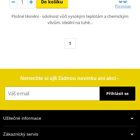
Do košíku
Porovnat
Plošné těsnění - odolnost vůči vysokým teplotám a chemickým
vlivům. Ideální na tuhé…
1
Nenechte si ujít žádnou novinku ani akci -
Přihlásit se
Užitečné informace
Zákaznický servis