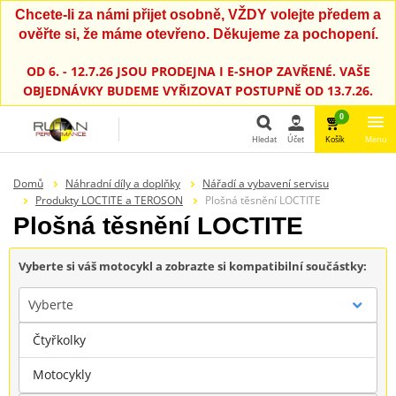
Chcete-li za námi přijet osobně, VŽDY volejte předem a
ověřte si, že máme otevřeno. Děkujeme za pochopení.
OD 6. - 12.7.26 JSOU PRODEJNA I E-SHOP ZAVŘENÉ. VAŠE
OBJEDNÁVKY BUDEME VYŘIZOVAT POSTUPNĚ OD 13.7.26.
0
Hledat
Účet
Košík
Menu
Hledat
Domů
Náhradní díly a doplňky
Nářadí a vybavení servisu
Produkty LOCTITE a TEROSON
Plošná těsnění LOCTITE
Plošná těsnění LOCTITE
Vyberte si váš motocykl a zobrazte si kompatibilní součástky:
Vyberte
Čtyřkolky
Značka
Motocykly