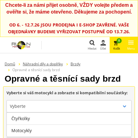
Chcete-li za námi přijet osobně, VŽDY volejte předem a
ověřte si, že máme otevřeno. Děkujeme za pochopení.
OD 6. - 12.7.26 JSOU PRODEJNA I E-SHOP ZAVŘENÉ. VAŠE
OBJEDNÁVKY BUDEME VYŘIZOVAT POSTUPNĚ OD 13.7.26.
0
Hledat
Účet
Košík
Menu
Hledat
Domů
Náhradní díly a doplňky
Brzdy
Opravné a těsnící sady brzd
Opravné a těsnící sady brzd
Vyberte si váš motocykl a zobrazte si kompatibilní součástky:
Vyberte
Čtyřkolky
Značka
Motocykly