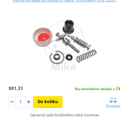
$91.31
Na centrálním skladu v ČR
Do košíku
Porovnat
Opravná sada brzdového válce Tourmax