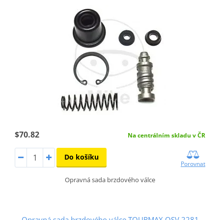
$70.82
Na centrálním skladu v ČR
Do košíku
Porovnat
Opravná sada brzdového válce
Opravná sada brzdového válce TOURMAX OSV 2281