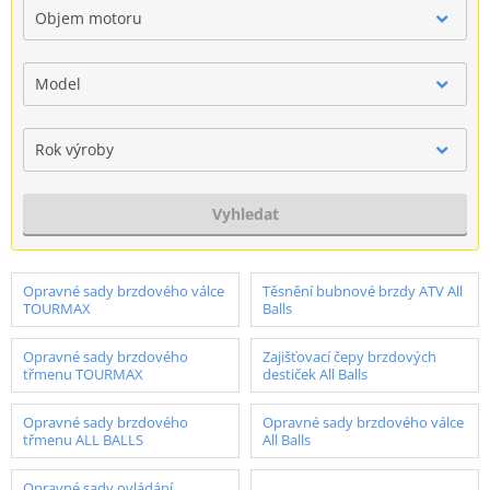
Objem motoru
Model
Rok výroby
Vyhledat
Opravné sady brzdového válce
Těsnění bubnové brzdy ATV All
TOURMAX
Balls
Opravné sady brzdového
Zajišťovací čepy brzdových
třmenu TOURMAX
destiček All Balls
Opravné sady brzdového
Opravné sady brzdového válce
třmenu ALL BALLS
All Balls
Opravné sady ovládání