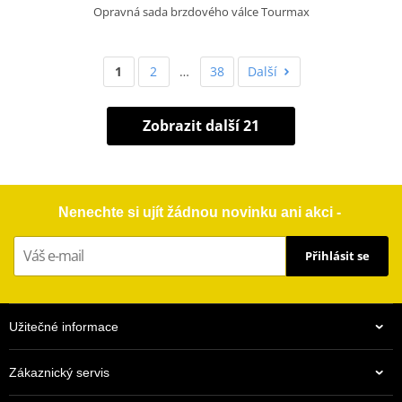
Opravná sada brzdového válce Tourmax
1
2
…
38
Další
Zobrazit další 21
Nenechte si ujít žádnou novinku ani akci -
Přihlásit se
Užitečné informace
Zákaznický servis