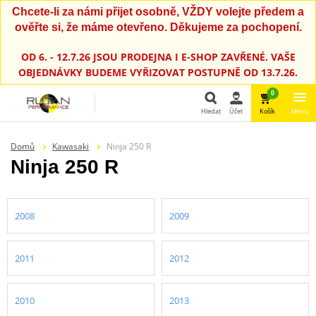
Chcete-li za námi přijet osobně, VŽDY volejte předem a
ověřte si, že máme otevřeno. Děkujeme za pochopení.
OD 6. - 12.7.26 JSOU PRODEJNA I E-SHOP ZAVŘENÉ. VAŠE
OBJEDNÁVKY BUDEME VYŘIZOVAT POSTUPNĚ OD 13.7.26.
0
Hledat
Účet
Košík
Menu
Hledat
Domů
Kawasaki
Ninja 250 R
Ninja 250 R
2008
2009
2011
2012
2010
2013