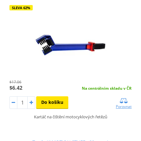
SLEVA 62%
$17.06
$6.42
Na centrálním skladu v ČR
Do košíku
Porovnat
Kartáč na čištění motocyklových řetězů