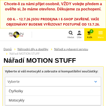
Chcete-li za námi přijet osobně, VŽDY volejte předem a
ověřte si, že máme otevřeno. Děkujeme za pochopení.
OD 6. - 12.7.26 JSOU PRODEJNA I E-SHOP ZAVŘENÉ. VAŠE
OBJEDNÁVKY BUDEME VYŘIZOVAT POSTUPNĚ OD 13.7.26.
0
Hledat
Účet
Košík
Menu
Hledat
Domů
Náhradní díly a doplňky
Nářadí a vybavení servisu
Nářadí MOTION STUFF
Nářadí MOTION STUFF
Vyberte si váš motocykl a zobrazte si kompatibilní součástky:
Vyberte
Čtyřkolky
Značka
Motocykly