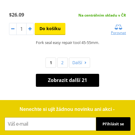
$26.09
Na centrálním skladu v ČR
Do košíku
Porovnat
Fork seal easy repair tool 45-55mm.
1
2
Další
Zobrazit další 21
Nenechte si ujít žádnou novinku ani akci -
Přihlásit se