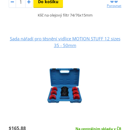
Do košíku
Porovnat
Klíč na olejový filtr 74/76x15mm
Sada nářadí pro těsnění vidlice MOTION STUFF 12 sizes
35 - 50mm
$165.88
Na centrálním skladu v ČR