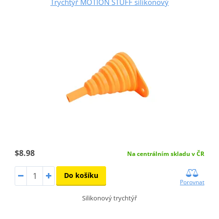
Trychtýř MOTION STUFF silikonový
$8.98
Na centrálním skladu v ČR
Do košíku
Porovnat
Silikonový trychtýř