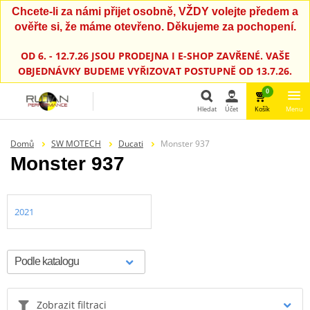
Chcete-li za námi přijet osobně, VŽDY volejte předem a
ověřte si, že máme otevřeno. Děkujeme za pochopení.
OD 6. - 12.7.26 JSOU PRODEJNA I E-SHOP ZAVŘENÉ. VAŠE
OBJEDNÁVKY BUDEME VYŘIZOVAT POSTUPNĚ OD 13.7.26.
0
Hledat
Účet
Košík
Menu
Hledat
Domů
SW MOTECH
Ducati
Monster 937
Monster 937
2021
Zobrazit filtraci