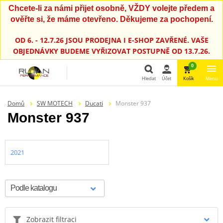
Chcete-li za námi přijet osobně, VŽDY volejte předem a
ověřte si, že máme otevřeno. Děkujeme za pochopení.
OD 6. - 12.7.26 JSOU PRODEJNA I E-SHOP ZAVŘENÉ. VAŠE
OBJEDNÁVKY BUDEME VYŘIZOVAT POSTUPNĚ OD 13.7.26.
0
Hledat
Účet
Košík
Menu
Hledat
Domů
SW MOTECH
Ducati
Monster 937
Monster 937
2021
Zobrazit filtraci