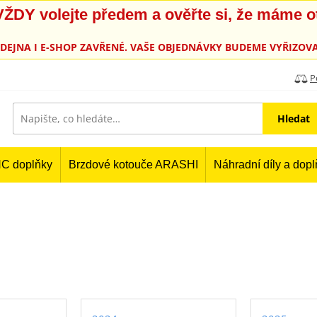
, VŽDY volejte předem a ověřte si, že máme 
PRODEJNA I E-SHOP ZAVŘENÉ. VAŠE OBJEDNÁVKY BUDEME VYŘIZOVA
P
Hledat
C doplňky
Brzdové kotouče ARASHI
Náhradní díly a dop