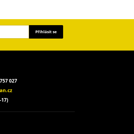
Přihlásit se
 757 027
an.cz
-17)