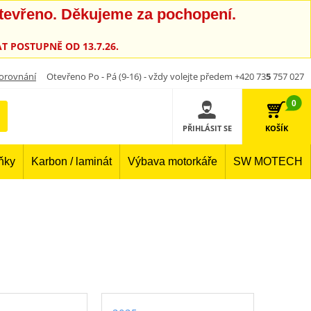
otevřeno. Děkujeme za pochopení.
T POSTUPNĚ OD 13.7.26.
orovnání
Otevřeno Po - Pá (9-16) - vždy volejte předem +420 73
5
757 027
0
PŘIHLÁSIT SE
KOŠÍK
lňky
Karbon / laminát
Výbava motorkáře
SW MOTECH