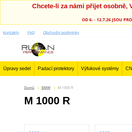
Chcete-li za námi přijet osobně
OD 6. - 12.7.26 JSOU 
Kontakty
FAQ
Obchodní podmínky
Úpravy sedel
Padací protektory
Výfukové systémy
CN
Domů
BMW
M 1000 R
M 1000 R