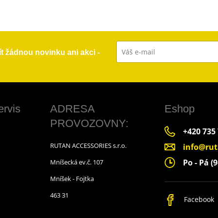
ít žádnou novinku ani akci -
ervis
ADRESA
Eshop
PROVOZOVNY:
+420 735
RUTAN ACCESSORIES s.r.o.
info@rut
Po - Pá (9
Mníšecká ev.č. 107
Mníšek - Fojtka
463 31
Facebook