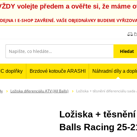
, VŽDY volejte předem a ověřte si, že máme 
PRODEJNA I E-SHOP ZAVŘENÉ. VAŠE OBJEDNÁVKY BUDEME VYŘIZOVA
P
Hledat
C doplňky
Brzdové kotouče ARASHI
Náhradní díly a dop
dy
Ložiska diferenciálu ATV (All Balls)
Ložiska + těsnění diferenciálu sada 
Ložiska + těsnění 
Balls Racing 25-