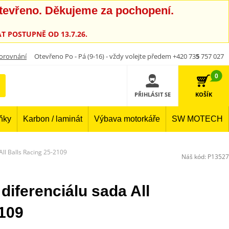
otevřeno. Děkujeme za pochopení.
T POSTUPNĚ OD 13.7.26.
orovnání
Otevřeno Po - Pá (9-16) - vždy volejte předem +420 73
5
757 027
0
PŘIHLÁSIT SE
KOŠÍK
lňky
Karbon / laminát
Výbava motorkáře
SW MOTECH
All Balls Racing 25-2109
Náš kód:
P13527
diferenciálu sada All
2109