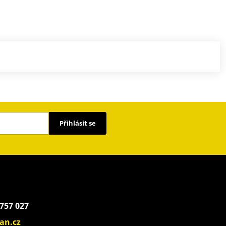
Přihlásit se
 757 027
an.cz