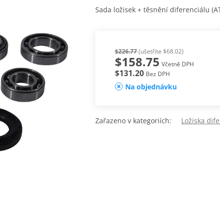
Sada ložisek + těsnění diferenciálu (A
$226.77
(ušetříte $68.02)
$158.75
Včetně DPH
$131.20
Bez DPH
Na objednávku
Zařazeno v kategoriích:
Ložiska dife