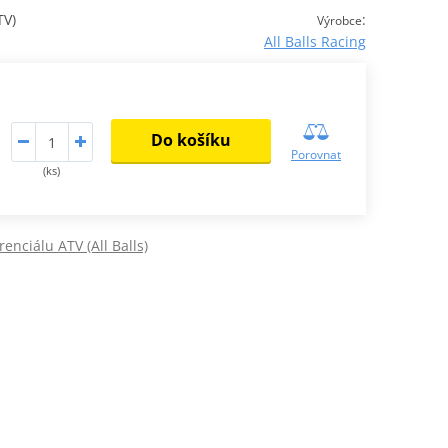
TV)
:
Výrobce
All Balls Racing
Do košíku
Porovnat
(ks)
renciálu ATV (All Balls)