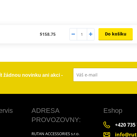
Do košíku
$158.75
ít žádnou novinku ani akci -
ervis
ADRESA
Eshop
PROVOZOVNY:
+420 735
RUTAN ACCESSORIES s.r.o.
info@rut