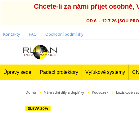
Chcete-li za námi přijet osobně
OD 6. - 12.7.26 JSOU 
Kontakty
FAQ
Obchodní podmínky
Úpravy sedel
Padací protektory
Výfukové systémy
CN
Domů
Náhradní díly a doplňky
Podvozek
Ložiskové sa
SLEVA 30%