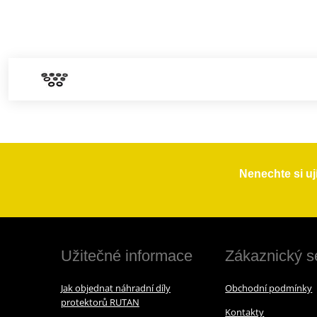
Nenechte si uj
Užitečné informace
Zákaznický s
Jak objednat náhradní díly
Obchodní podmínky
protektorů RUTAN
Kontakty