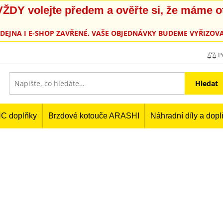
, VŽDY volejte předem a ověřte si, že máme 
PRODEJNA I E-SHOP ZAVŘENÉ. VAŠE OBJEDNÁVKY BUDEME VYŘIZOVA
P
Hledat
C doplňky
Brzdové kotouče ARASHI
Náhradní díly a dop