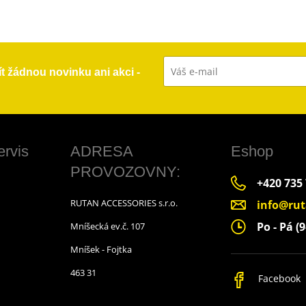
ít žádnou novinku ani akci -
ervis
ADRESA
Eshop
PROVOZOVNY:
+420 735
RUTAN ACCESSORIES s.r.o.
info@rut
Po - Pá (9
Mníšecká ev.č. 107
Mníšek - Fojtka
463 31
Facebook