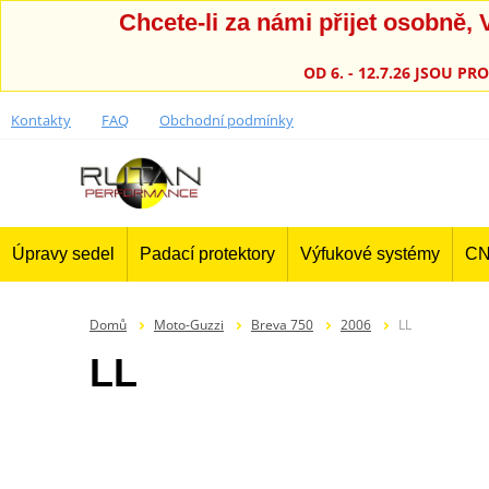
Chcete-li za námi přijet osobně
OD 6. - 12.7.26 JSOU 
Kontakty
FAQ
Obchodní podmínky
Úpravy sedel
Padací protektory
Výfukové systémy
CN
Domů
Moto-Guzzi
Breva 750
2006
LL
LL