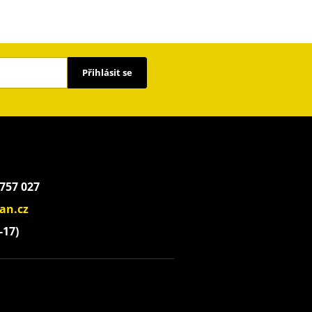
Přihlásit se
 757 027
an.cz
-17)