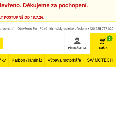
otevřeno. Děkujeme za pochopení.
T POSTUPNĚ OD 13.7.26.
orovnání
Otevřeno Po - Pá (9-16) - vždy volejte předem +420 73
5
757 027
0
PŘIHLÁSIT SE
KOŠÍK
lňky
Karbon / laminát
Výbava motorkáře
SW MOTECH