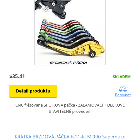
$35.41
SKLADEM
Detail produktu
Porovnat
CNC frézovaná SPOJKOVÁ páčka - ZALAMOVACÍ + DÉLKOVĚ
STAVITELNÉ provedení
KRÁTKÁ BRZDOVÁ PÁČKA F-11-KTM 990 Superduke