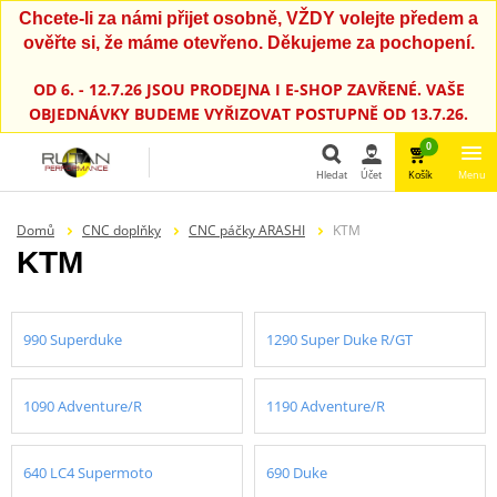
Chcete-li za námi přijet osobně, VŽDY volejte předem a
ověřte si, že máme otevřeno. Děkujeme za pochopení.
OD 6. - 12.7.26 JSOU PRODEJNA I E-SHOP ZAVŘENÉ. VAŠE
OBJEDNÁVKY BUDEME VYŘIZOVAT POSTUPNĚ OD 13.7.26.
0
Hledat
Účet
Košík
Menu
Hledat
Domů
CNC doplňky
CNC páčky ARASHI
KTM
KTM
990 Superduke
1290 Super Duke R/GT
1090 Adventure/R
1190 Adventure/R
640 LC4 Supermoto
690 Duke