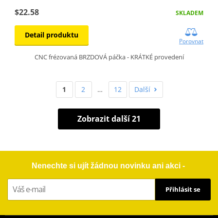
$22.58
SKLADEM
Detail produktu
Porovnat
CNC frézovaná BRZDOVÁ páčka - KRÁTKÉ provedení
1
2
…
12
Další
Zobrazit další 21
Nenechte si ujít žádnou novinku ani akci -
Přihlásit se