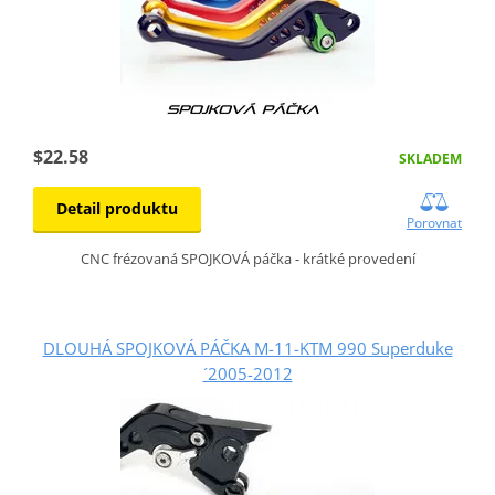
$22.58
SKLADEM
Detail produktu
Porovnat
CNC frézovaná SPOJKOVÁ páčka - krátké provedení
DLOUHÁ SPOJKOVÁ PÁČKA M-11-KTM 990 Superduke
´2005-2012