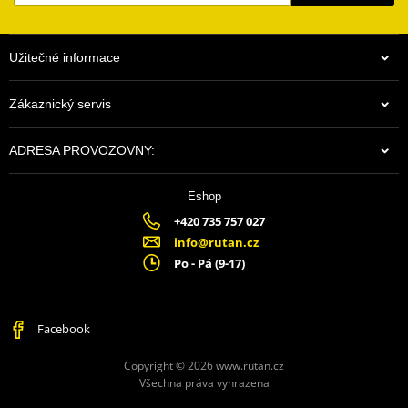
Standardní pozice
- koncovka výfuku MIVV nahradí originální
koncovku výfuku.
Užitečné informace
MaxPower
PDF
MaxTorque
PDF
Zákaznický servis
Scheme
PDF
ADRESA PROVOZOVNY:
Eshop
+420 735 757 027
info@rutan.cz
Po - Pá (9-17)
Facebook
Copyright © 2026 www.rutan.cz
Všechna práva vyhrazena