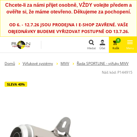
Chcete-li za námi přijet osobně, VŽDY volejte předem a
ověřte si, že máme otevřeno. Děkujeme za pochopení.
OD 6. - 12.7.26 JSOU PRODEJNA I E-SHOP ZAVŘENÉ. VAŠE
OBJEDNÁVKY BUDEME VYŘIZOVAT POSTUPNĚ OD 13.7.26.
0
Hledat
Účet
Košík
Menu
Hledat
Domů
Výfukové systémy
MIVV
Řada SPORTLINE - výfuky MIVV
Náš kód:
P144915
SLEVA 40%