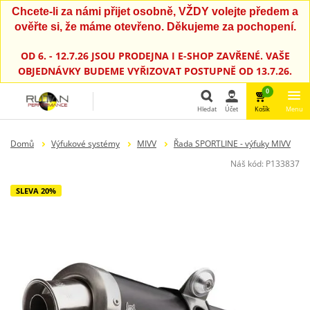
Chcete-li za námi přijet osobně, VŽDY volejte předem a
ověřte si, že máme otevřeno. Děkujeme za pochopení.
OD 6. - 12.7.26 JSOU PRODEJNA I E-SHOP ZAVŘENÉ. VAŠE
OBJEDNÁVKY BUDEME VYŘIZOVAT POSTUPNĚ OD 13.7.26.
0
Hledat
Účet
Košík
Menu
Hledat
Domů
Výfukové systémy
MIVV
Řada SPORTLINE - výfuky MIVV
Náš kód:
P133837
SLEVA 20%